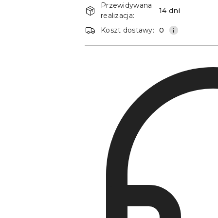
i
Przewidywana
14 dni
dostawa
realizacja:
Koszt dostawy:
0