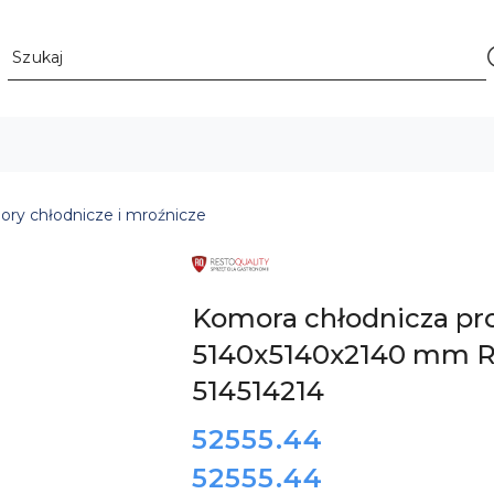
ry chłodnicze i mroźnicze
LOGO
PRODUCENTA
INNOWACYJNYCH
I
Komora chłodnicza pr
ZAUTOMATYZOWANYCH
URZĄDZEŃ
5140x5140x2140 mm Re
DLA
GASTRONOMII
RESTO
514514214
QUALITY
cena:
52555.44
52555.44
Cena: