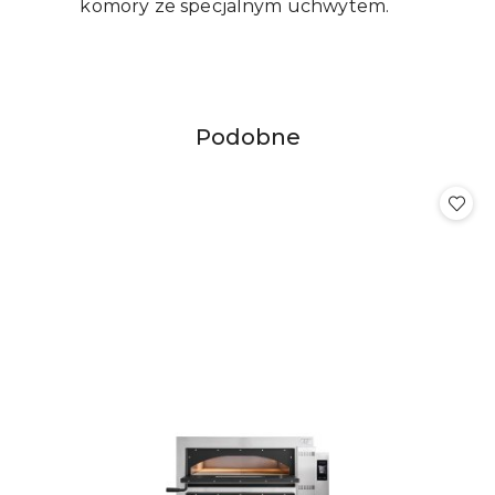
komory ze specjalnym uchwytem.
Produkty
Podobne
Pomiń karuzelę produktów
o
statusie: