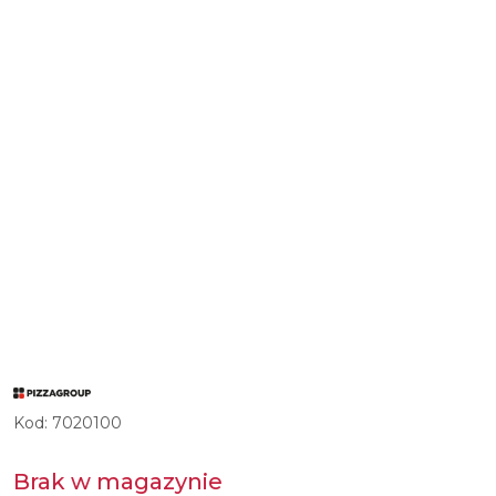
LOGO
WŁOSKIEGO
PRODUCENTA
Kod:
7020100
PROFESJONALNYCH
PIECÓW
DO
PIZZY,
Brak w magazynie
MIKSERÓW