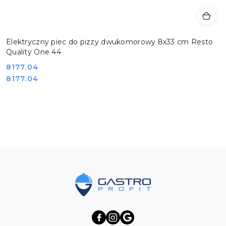
Elektryczny piec do pizzy dwukomorowy 8x33 cm Resto
Quality One 44
Cena:
8177.04
Cena:
8177.04
Pomiń karuzelę produktów