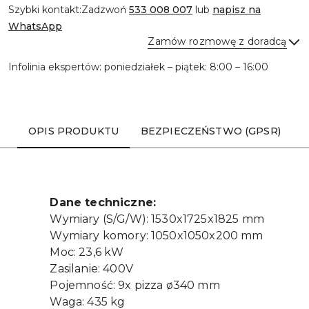
Szybki kontakt:
Zadzwoń
533 008 007
lub
napisz na
WhatsApp
Zamów rozmowę z doradcą
Infolinia ekspertów: poniedziałek – piątek: 8:00 – 16:00
Wyślij
OPIS PRODUKTU
BEZPIECZEŃSTWO (GPSR)
Dane techniczne:
Wymiary (S/G/W): 1530x1725x1825 mm
Wymiary komory: 1050x1050x200 mm
Moc: 23,6 kW
Zasilanie: 400V
Pojemność: 9x pizza
ø
340 mm
Waga: 435 kg