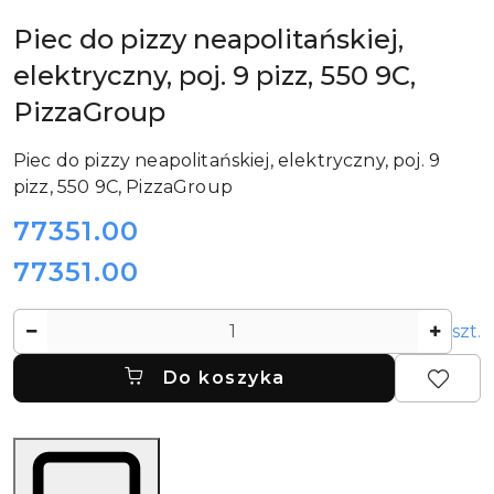
SPIRALNYCH
I
Piec do pizzy neapolitańskiej,
DZIELAREK
DO
elektryczny, poj. 9 pizz, 550 9C,
CIASTA
PIZZA
GROUP
PizzaGroup
Piec do pizzy neapolitańskiej, elektryczny, poj. 9
pizz, 550 9C, PizzaGroup
cena:
77351.00
77351.00
Cena:
Ilość
szt.
Do koszyka