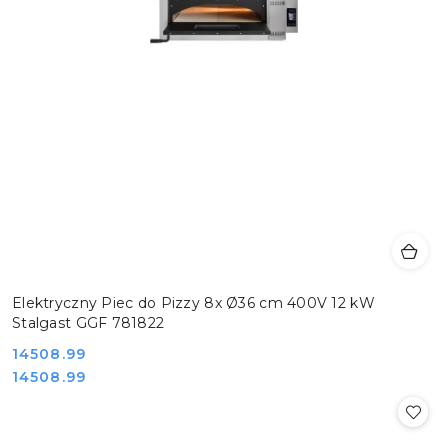
Elektryczny Piec do Pizzy 8x Ø36 cm 400V 12 kW
Stalgast GGF 781822
Cena:
14508.99
Cena:
14508.99