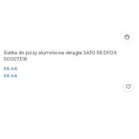
Siatka do pizzy aluminiowa okrągła SA30 REDFOX
00007318
Cena:
56.46
Cena:
56.46