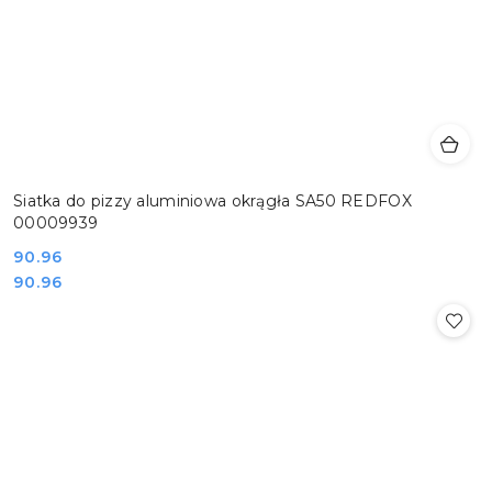
Siatka do pizzy aluminiowa okrągła SA50 REDFOX
00009939
Cena:
90.96
Cena:
90.96