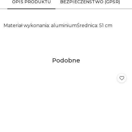
OPIS PRODUKTU
BEZPIECZEŃSTWO (GPSR)
Materiał wykonania: aluminiumŚrednica: 51 cm
Produkty
Podobne
Pomiń karuzelę produktów
o
statusie: