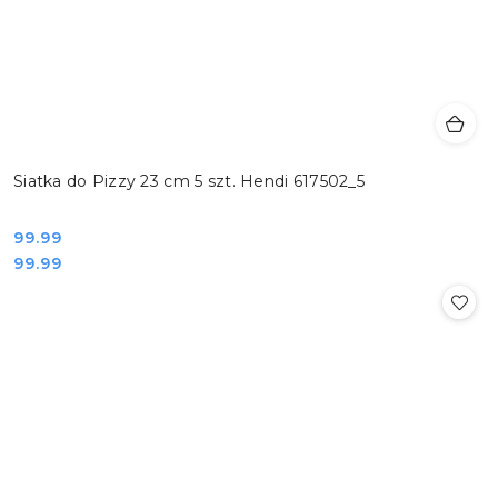
Siatka do Pizzy 23 cm 5 szt. Hendi 617502_5
Cena:
99.99
Cena:
99.99