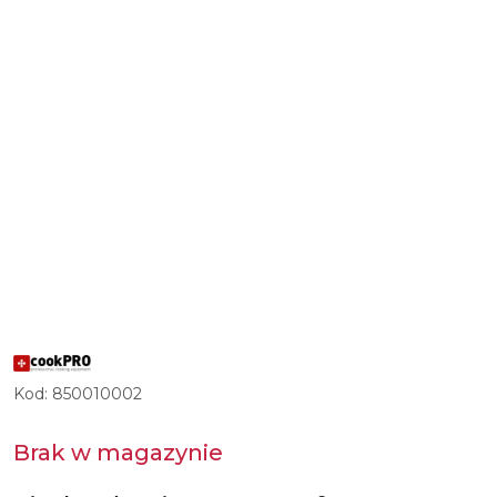
LOGO
POLSKIEGO
DOSTAWCY
Kod:
850010002
URZĄDZEŃ
GASTRONOMICZNYCH
COOKPRO
Brak w magazynie