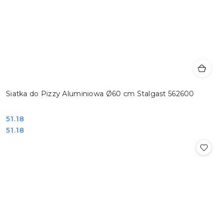
Siatka do Pizzy Aluminiowa Ø60 cm Stalgast 562600
Cena:
51.18
Cena:
51.18