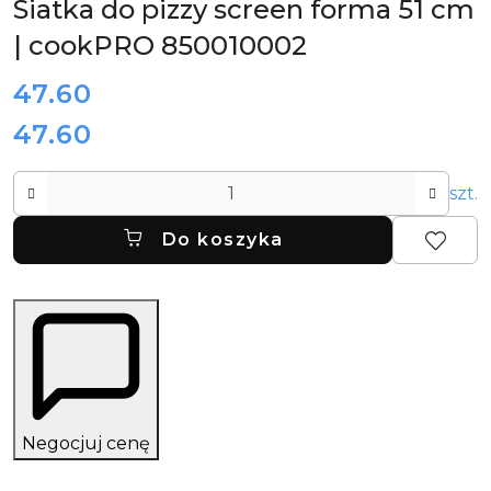
Siatka do pizzy screen forma 51 cm
| cookPRO 850010002
cena:
47.60
47.60
Cena:
Ilość
szt.
Do koszyka
Negocjuj cenę