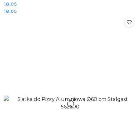
Cena:
18.05
Cena:
18.05