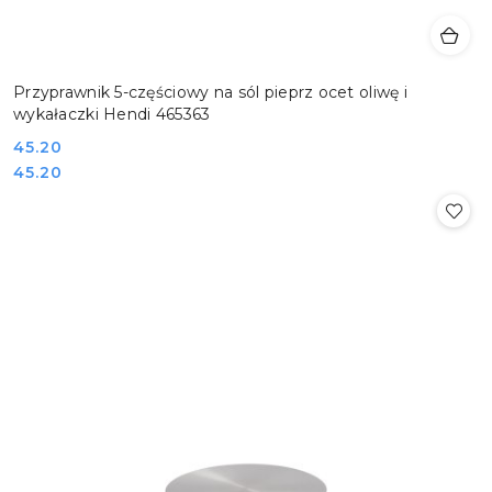
Przyprawnik 5-częściowy na sól pieprz ocet oliwę i
wykałaczki Hendi 465363
Cena:
45.20
Cena:
45.20