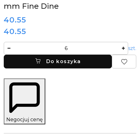
mm Fine Dine
cena:
40.55
40.55
Cena:
Ilość
szt.
Do koszyka
Negocjuj cenę