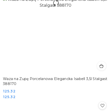
Waza na Zupę Porcelanowa Elegancka Isabell 3,5l Stalgast
388170
Cena:
125.32
Cena:
125.32