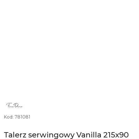
LOGO
MARKI
EKSKLUZYWNEJ
ZASTAWY
Kod:
781081
STOŁOWEJ
I
PORCELANY
FINE
Talerz serwingowy Vanilla 215x90
DINE