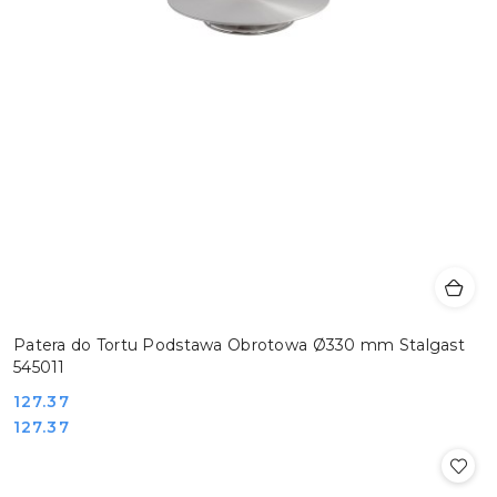
Patera do Tortu Podstawa Obrotowa Ø330 mm Stalgast
545011
Cena:
127.37
Cena:
127.37