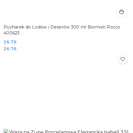
Pucharek do Lodów i Deserów 300 ml Bormioli Rocco
400623
Cena:
26.76
Cena:
26.76