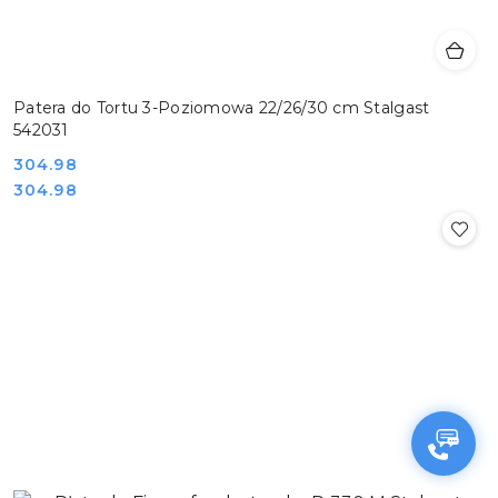
Patera do Tortu 3-Poziomowa 22/26/30 cm Stalgast
542031
Cena:
304.98
Cena:
304.98