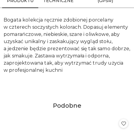
PRODUKTU
TECHNICZNE
(GPSR)
Bogata kolekcja ręcznie zdobionej porcelany
w czterech soczystych kolorach. Dopasuj elementy
pomarańczowe, niebieskie, szare i oliwkowe, aby
uzyskać unikalny i zaskakujący wygląd stołu,
a jedzenie będzie prezentować się tak samo dobrze,
jak smakuje. Zastawa wytrzymała i odporna,
zaprojektowana tak, aby wytrzymać trudy użycia
w profesjonalnej kuchni
Produkty
Podobne
Pomiń karuzelę produktów
o
statusie: