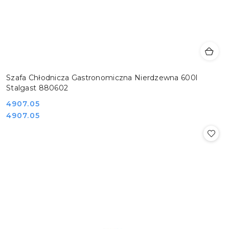
Szafa Chłodnicza Gastronomiczna Nierdzewna 600l
Stalgast 880602
Cena:
4907.05
Cena:
4907.05