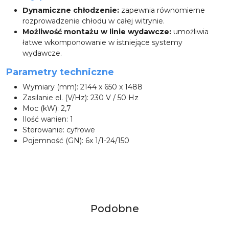
Dynamiczne chłodzenie:
zapewnia równomierne
rozprowadzenie chłodu w całej witrynie.
Możliwość montażu w linie wydawcze:
umożliwia
łatwe wkomponowanie w istniejące systemy
wydawcze.
Parametry techniczne
Wymiary (mm): 2144 x 650 x 1488
Zasilanie el. (V/Hz): 230 V / 50 Hz
Moc (kW): 2,7
Ilość wanien: 1
Sterowanie: cyfrowe
Pojemność (GN): 6x 1/1-24/150
Produkty
Podobne
Pomiń karuzelę produktów
o