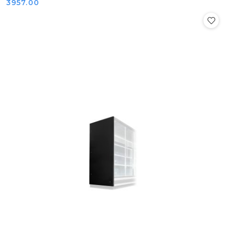
Cena:
3957.00