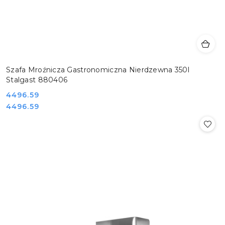
Szafa Mroźnicza Gastronomiczna Nierdzewna 350l
Stalgast 880406
Cena:
4496.59
Cena:
4496.59