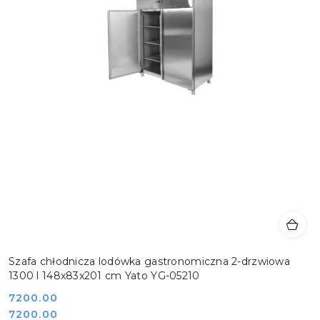
Szafa chłodnicza lodówka gastronomiczna 2-drzwiowa
1300 l 148x83x201 cm Yato YG-05210
Cena:
7200.00
Cena:
7200.00