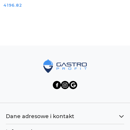
Cena:
4196.82
Pomiń karuzelę produktów
Dane adresowe i kontakt