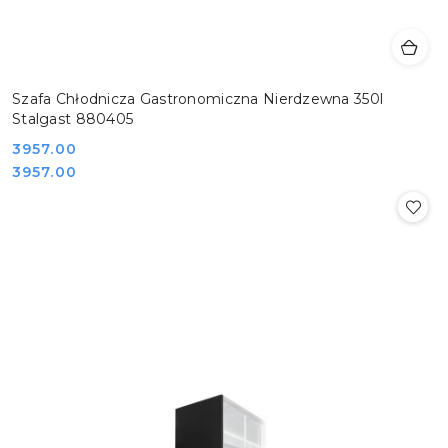
Szafa Chłodnicza Gastronomiczna Nierdzewna 350l
Stalgast 880405
Cena:
3957.00
Cena:
3957.00