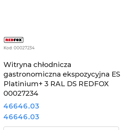
LOGO
PRODUCENTA
PROFESJONALNYCH
Kod:
00027234
URZĄDZEŃ
GRZEWCZYCH
DLA
GASTRONOMII
Witryna chłodnicza
REDFOX
gastronomiczna ekspozycyjna ES
Platinium+ 3 RAL DS REDFOX
00027234
cena:
46646.03
46646.03
Cena:
Ilość