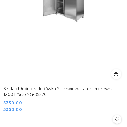
Szafa chłodnicza lodówka 2-drzwiowa stal nierdzewna
1200 l Yato YG-05220
Cena:
5350.00
Cena:
5350.00