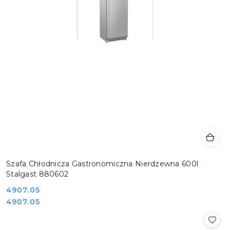
Szafa Chłodnicza Gastronomiczna Nierdzewna 600l
Stalgast 880602
Cena:
4907.05
Cena:
4907.05