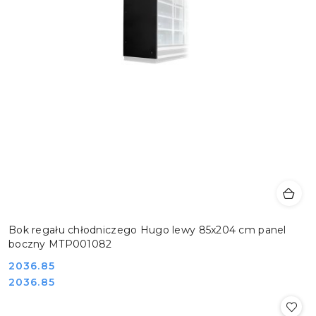
Bok regału chłodniczego Hugo lewy 85x204 cm panel
boczny MTP001082
Cena:
2036.85
Cena:
2036.85