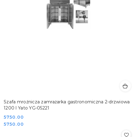
Szafa mroźnicza zamrażarka gastronomiczna 2-drzwiowa
1200 l Yato YG-05221
Cena:
5750.00
Cena:
5750.00