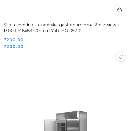
Szafa chłodnicza lodówka gastronomiczna 2-drzwiowa
1300 l 148x83x201 cm Yato YG-05210
Cena:
7200.00
Cena:
7200.00