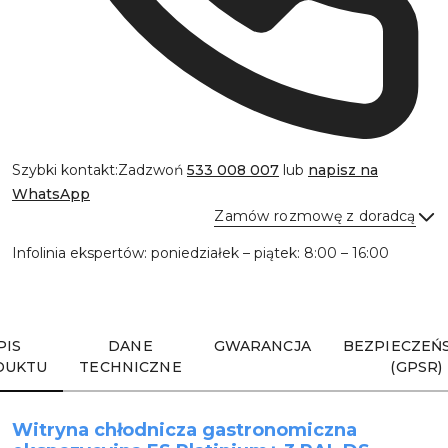
Szybki kontakt:
Zadzwoń
533 008 007
lub
napisz na
WhatsApp
Zamów rozmowę z doradcą
Infolinia ekspertów: poniedziałek – piątek: 8:00 – 16:00
Wyślij
PIS
DANE
GWARANCJA
BEZPIECZEŃ
DUKTU
TECHNICZNE
(GPSR)
Witryna chłodnicza gastronomiczna