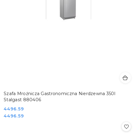
Szafa Mroźnicza Gastronomiczna Nierdzewna 350l
Stalgast 880406
Cena:
4496.59
Cena:
4496.59