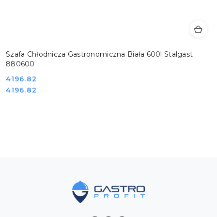
Szafa Chłodnicza Gastronomiczna Biała 600l Stalgast
880600
Cena:
4196.82
Cena:
4196.82
Pomiń karuzelę produktów