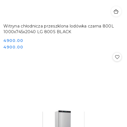
Witryna chłodnicza przeszklona lodówka czarna 800L
1000x745x2040 LG 800S BLACK
Cena:
4900.00
Cena:
4900.00