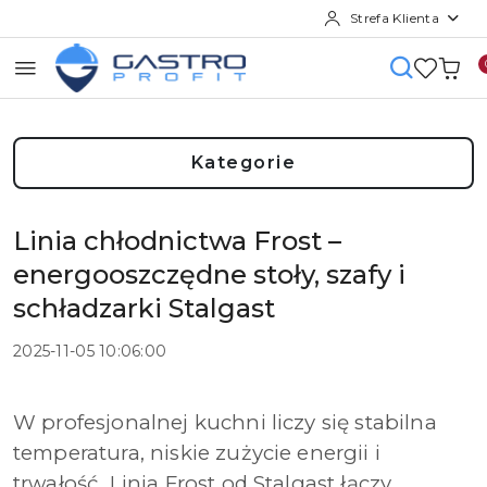
Strefa Klienta
Przejdź do treści głównej
Przejdź do wyszukiwarki
Przejdź do moje konto
Przejdź do menu głównego
Przejdź do stopki
Kategorie
Linia chłodnictwa Frost –
energooszczędne stoły, szafy i
schładzarki Stalgast
2025-11-05 10:06:00
W profesjonalnej kuchni liczy się stabilna
temperatura, niskie zużycie energii i
trwałość. Linia Frost od Stalgast łączy