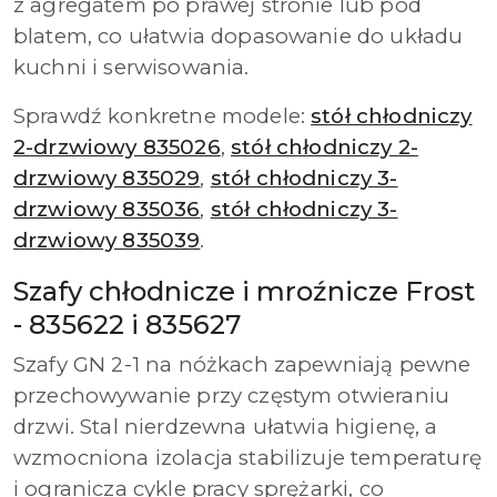
z agregatem po prawej stronie lub pod
blatem, co ułatwia dopasowanie do układu
kuchni i serwisowania.
Sprawdź konkretne modele:
stół chłodniczy
2-drzwiowy 835026
,
stół chłodniczy 2-
drzwiowy 835029
,
stół chłodniczy 3-
drzwiowy 835036
,
stół chłodniczy 3-
drzwiowy 835039
.
Szafy chłodnicze i mroźnicze Frost
- 835622 i 835627
Szafy GN 2-1 na nóżkach zapewniają pewne
przechowywanie przy częstym otwieraniu
drzwi. Stal nierdzewna ułatwia higienę, a
wzmocniona izolacja stabilizuje temperaturę
i ogranicza cykle pracy sprężarki, co