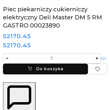
Piec piekarniczy cukierniczy
elektryczny Deli Master DM 5 RM
GASTRO 00023890
cena:
52170.45
52170.45
Cena:
Ilość
szt.
Do koszyka