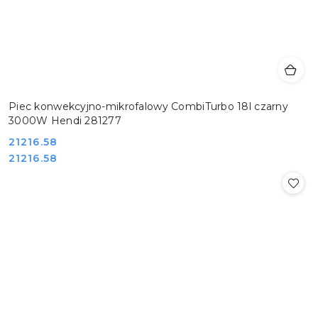
Piec konwekcyjno-mikrofalowy CombiTurbo 18l czarny
3000W Hendi 281277
Cena:
21216.58
Cena:
21216.58