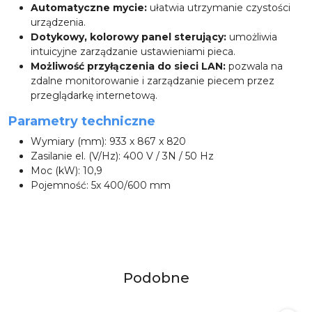
Automatyczne mycie:
ułatwia utrzymanie czystości
urządzenia.
Dotykowy, kolorowy panel sterujący:
umożliwia
intuicyjne zarządzanie ustawieniami pieca.
Możliwość przyłączenia do sieci LAN:
pozwala na
zdalne monitorowanie i zarządzanie piecem przez
przeglądarkę internetową.
Parametry techniczne
Wymiary (mm): 933 x 867 x 820
Zasilanie el. (V/Hz): 400 V / 3N / 50 Hz
Moc (kW): 10,9
Pojemność: 5x 400/600 mm
Produkty
Podobne
Pomiń karuzelę produktów
o