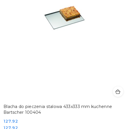
Blacha do pieczenia stalowa 433x333 mm kuchenne
Bartscher 100404
Cena:
127.92
Cena:
127.92