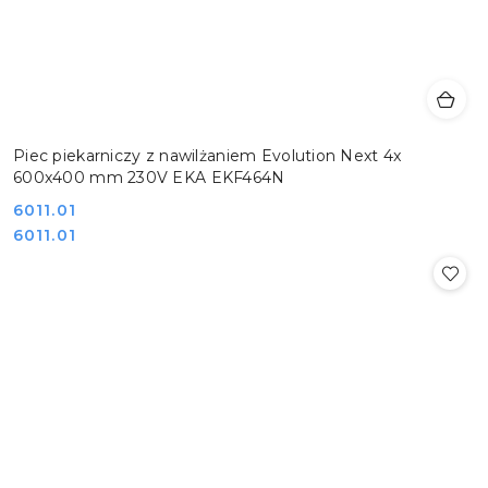
Piec piekarniczy z nawilżaniem Evolution Next 4x
600x400 mm 230V EKA EKF464N
Cena:
6011.01
Cena:
6011.01