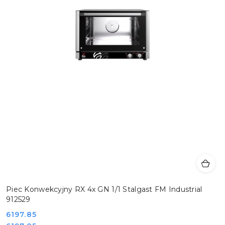
Piec Konwekcyjny RX 4x GN 1/1 Stalgast FM Industrial
912529
Cena:
6197.85