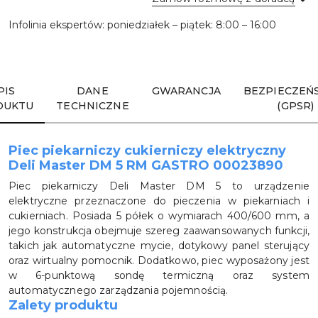
Infolinia ekspertów: poniedziałek – piątek: 8:00 – 16:00
Wyślij
PIS
DANE
GWARANCJA
BEZPIECZEŃ
DUKTU
TECHNICZNE
(GPSR)
Piec piekarniczy cukierniczy elektryczny
Deli Master DM 5 RM GASTRO 00023890
Piec piekarniczy Deli Master DM 5 to urządzenie
elektryczne przeznaczone do pieczenia w piekarniach i
cukierniach. Posiada 5 półek o wymiarach 400/600 mm, a
jego konstrukcja obejmuje szereg zaawansowanych funkcji,
takich jak automatyczne mycie, dotykowy panel sterujący
oraz wirtualny pomocnik. Dodatkowo, piec wyposażony jest
w 6-punktową sondę termiczną oraz system
automatycznego zarządzania pojemnością.
Zalety produktu