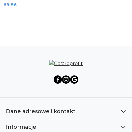
Cena:
69.86
Pomiń karuzelę produktów
Dane adresowe i kontakt
Informacje