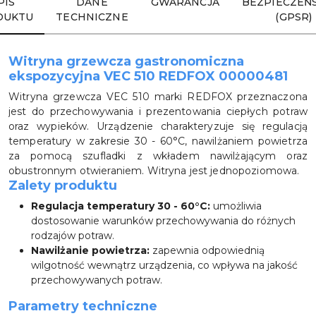
PIS
DANE
GWARANCJA
BEZPIECZEŃ
DUKTU
TECHNICZNE
(GPSR)
Witryna grzewcza gastronomiczna
ekspozycyjna VEC 510 REDFOX 00000481
Witryna grzewcza VEC 510 marki REDFOX przeznaczona
jest do przechowywania i prezentowania ciepłych potraw
oraz wypieków. Urządzenie charakteryzuje się regulacją
temperatury w zakresie 30 - 60°C, nawilżaniem powietrza
za pomocą szufladki z wkładem nawilżającym oraz
obustronnym otwieraniem. Witryna jest jednopoziomowa.
Zalety produktu
Regulacja temperatury 30 - 60°C:
umożliwia
dostosowanie warunków przechowywania do różnych
rodzajów potraw.
Nawilżanie powietrza:
zapewnia odpowiednią
wilgotność wewnątrz urządzenia, co wpływa na jakość
przechowywanych potraw.
Parametry techniczne