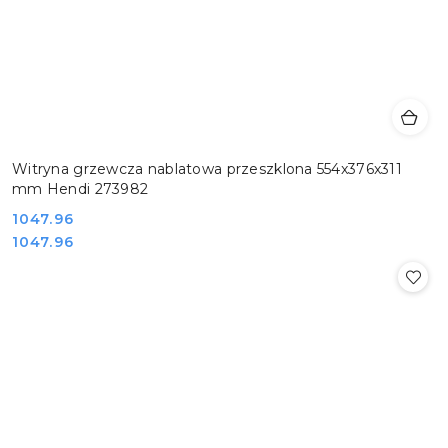
Witryna grzewcza nablatowa przeszklona 554x376x311
mm Hendi 273982
Cena:
1047.96
Cena:
1047.96