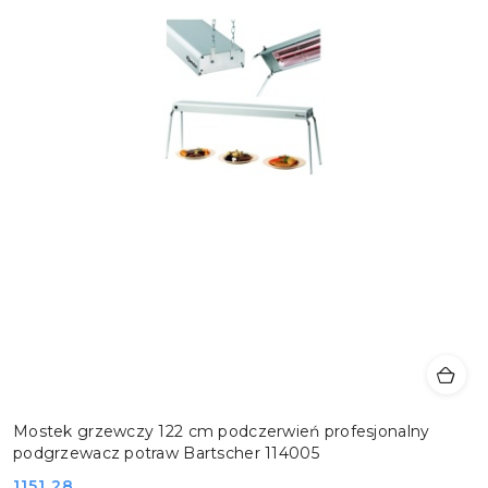
Mostek grzewczy 122 cm podczerwień profesjonalny
podgrzewacz potraw Bartscher 114005
Cena:
1151.28