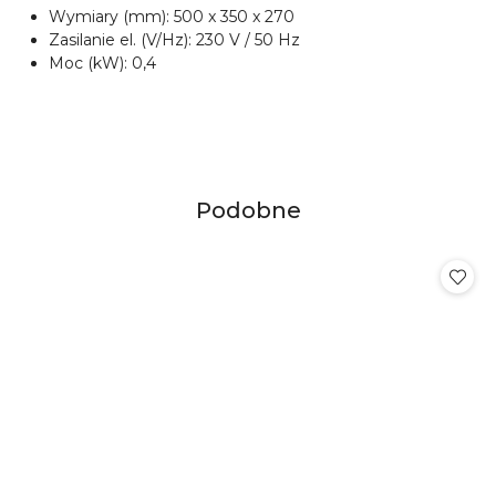
Wymiary (mm): 500 x 350 x 270
Zasilanie el. (V/Hz): 230 V / 50 Hz
Moc (kW): 0,4
Produkty
Podobne
Pomiń karuzelę produktów
o
statusie: