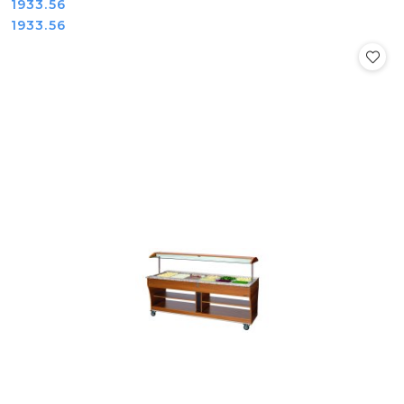
Cena:
1933.56
Cena:
1933.56