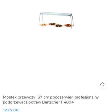
Mostek grzewczy 137 cm podczerwień profesjonalny
podgrzewacz potraw Bartscher 114004
Cena:
1225.08