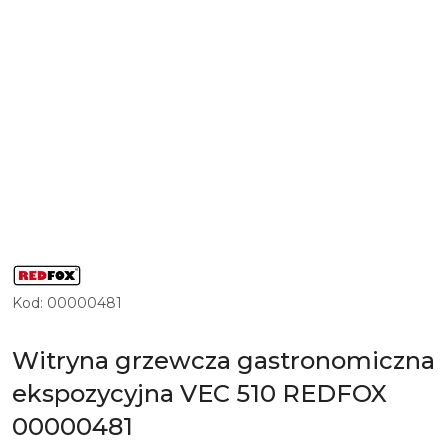
LOGO
PRODUCENTA
PROFESJONALNYCH
Kod:
00000481
URZĄDZEŃ
GRZEWCZYCH
DLA
GASTRONOMII
Witryna grzewcza gastronomiczna
REDFOX
ekspozycyjna VEC 510 REDFOX
00000481