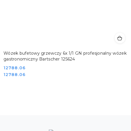
Wózek bufetowy grzewczy 6x 1/1 GN profesjonalny wózek
gastronomiczny Bartscher 125624
Cena:
12788.06
Cena:
12788.06
Pomiń karuzelę produktów