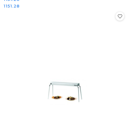
Cena:
1151.28