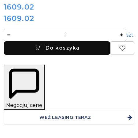
cena:
1609.02
1609.02
Cena:
Ilość
szt.
Do koszyka
Negocjuj cenę
WEŹ LEASING TERAZ