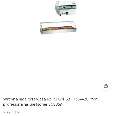
Witryna lada grzewcza 6x 1/3 GN 68l 1135x420 mm
profesjonalna Bartscher 305059
Cena:
2321.26