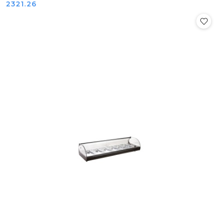
Cena:
2321.26