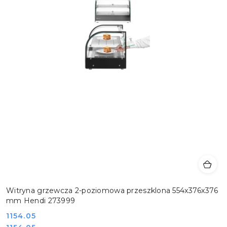
Witryna grzewcza 2-poziomowa przeszklona 554x376x376
mm Hendi 273999
Cena:
1154.05
Cena: