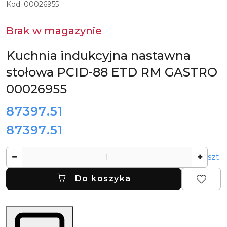
Kod:
00026955
Brak w magazynie
Kuchnia indukcyjna nastawna
stołowa PCID-88 ETD RM GASTRO
00026955
cena:
87397.51
87397.51
Cena:
Ilość
szt.
Do koszyka