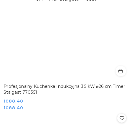
Profesjonalny Kuchenka Indukcyjna 3,5 kW ⌀26 cm Timer
Stalgast 770351
Cena:
1088.40
Cena:
1088.40