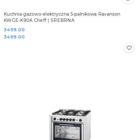
Kuchnia gazowo-elektryczna 5-palnikowa Ravanson
KWGE-K90A Cheff | SREBRNA
Cena:
3499.00
Cena:
3499.00