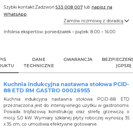
Szybki kontakt:
Zadzwoń
533 008 007
lub
napisz na
WhatsApp
Zamów rozmowę z doradcą
Infolinia ekspertów: poniedziałek – piątek: 8:00 – 16:00
Wyślij
PIS
DANE
GWARANCJA
BEZPIECZEŃ
DUKTU
TECHNICZNE
(GPSR)
Kuchnia indukcyjna nastawna stołowa PCID-
88 ETD RM GASTRO 00026955
Kuchnia indukcyjna nastawna stołowa PCID-88 ETD
przeznaczona jest do intensywnego użytku w gastronomii.
Posiada trójfazową konstrukcję oraz strefę grzewczą o
mocy 5,0 kW. Wymiary szklanej płyty roboczej wynoszą 35
x 35 cm, co umożliwia efektywne gotowanie.