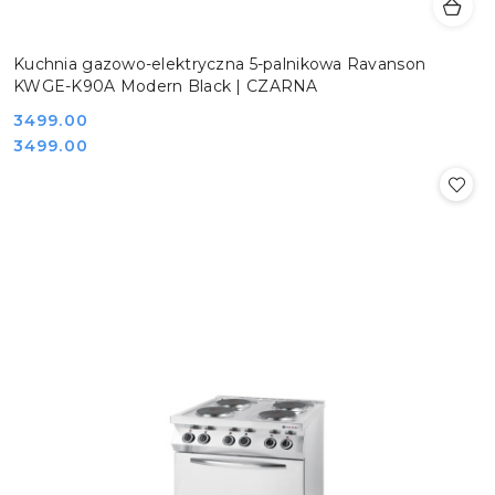
Kuchnia gazowo-elektryczna 5-palnikowa Ravanson
KWGE-K90A Modern Black | CZARNA
Cena:
3499.00
Cena:
3499.00