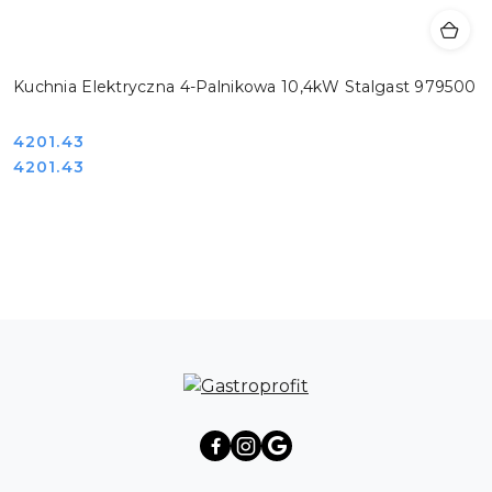
Kuchnia Elektryczna 4-Palnikowa 10,4kW Stalgast 979500
Cena:
4201.43
Cena:
4201.43
Pomiń karuzelę produktów