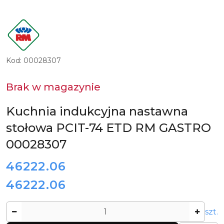
LOGO
PRODUCENTA
RM
GASTRO
Kod:
00028307
Brak w magazynie
Kuchnia indukcyjna nastawna
stołowa PCIT-74 ETD RM GASTRO
00028307
cena:
46222.06
46222.06
Cena:
Ilość
szt.