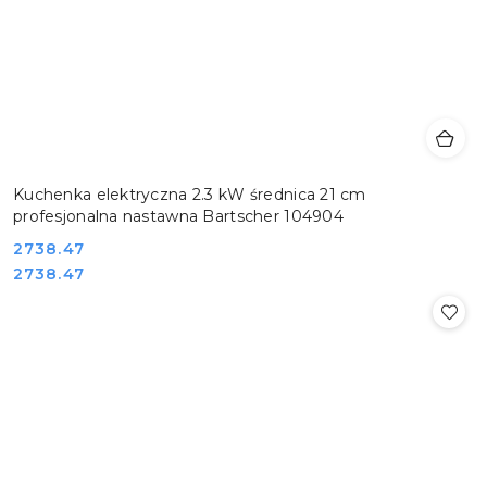
Kuchenka elektryczna 2.3 kW średnica 21 cm
profesjonalna nastawna Bartscher 104904
Cena:
2738.47
Cena:
2738.47