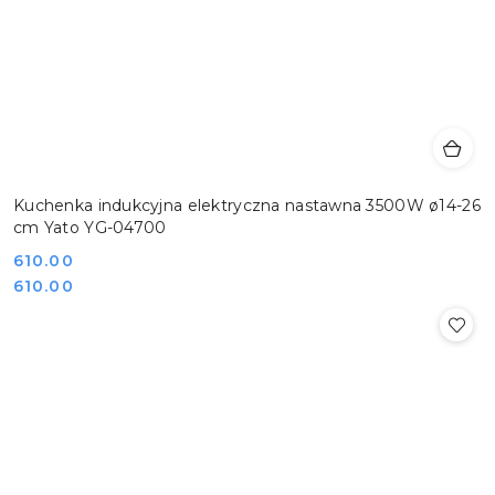
Kuchenka indukcyjna elektryczna nastawna 3500W ø14-26
cm Yato YG-04700
Cena:
610.00
Cena:
610.00