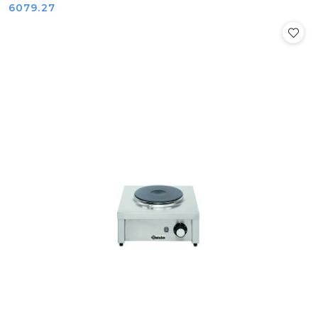
Cena:
6079.27