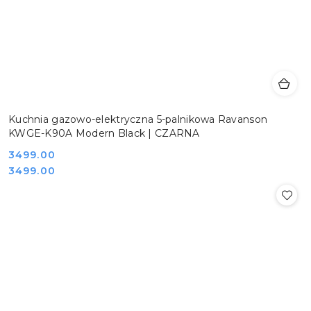
Kuchnia gazowo-elektryczna 5-palnikowa Ravanson
KWGE-K90A Modern Black | CZARNA
Cena:
3499.00
Cena:
3499.00