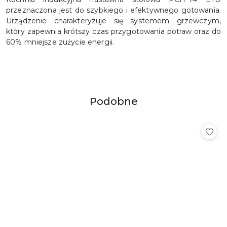
przeznaczona jest do szybkiego i efektywnego gotowania.
Urządzenie charakteryzuje się systemem grzewczym,
który zapewnia krótszy czas przygotowania potraw oraz do
60% mniejsze zużycie energii.
Produkty
Podobne
Pomiń karuzelę produktów
o
statusie: