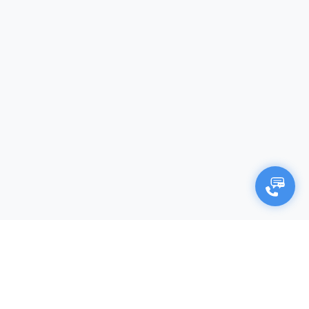
×
Negocjuj cenę
Firma (opcjonalnie)
Imię i nazwisko*