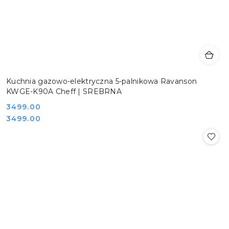
Kuchnia gazowo-elektryczna 5-palnikowa Ravanson
KWGE-K90A Cheff | SREBRNA
Cena:
3499.00
Cena:
3499.00