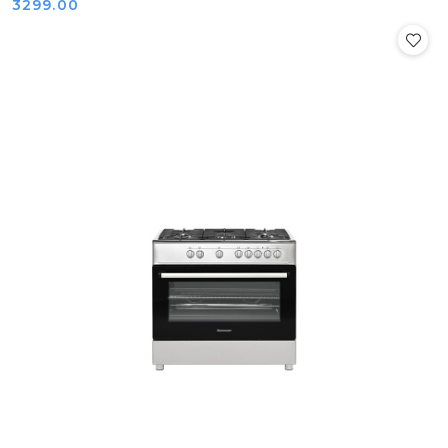
Cena:
3299.00