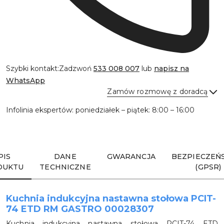
Szybki kontakt:
Zadzwoń
533 008 007
lub
napisz na
WhatsApp
Zamów rozmowę z doradcą
Infolinia ekspertów: poniedziałek – piątek: 8:00 – 16:00
Wyślij
PIS
DANE
GWARANCJA
BEZPIECZEŃ
DUKTU
TECHNICZNE
(GPSR)
Kuchnia indukcyjna nastawna stołowa PCIT-
74 ETD RM GASTRO 00028307
Kuchnia indukcyjna nastawna stołowa PCIT-74 ETD