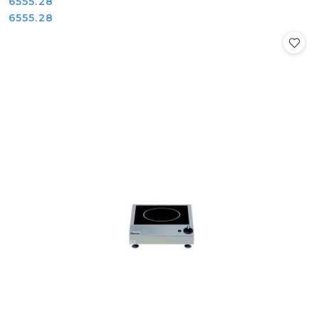
Cena:
6555.28
Cena:
6555.28