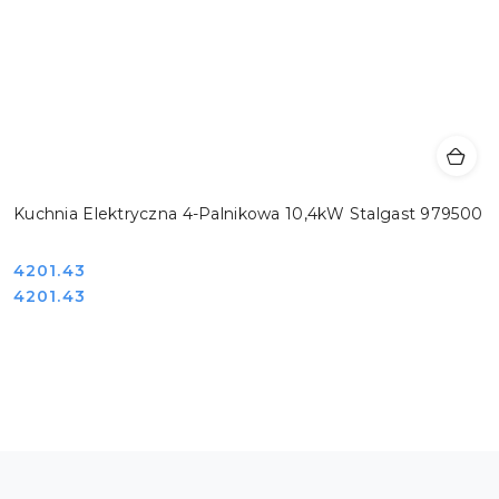
Kuchnia Elektryczna 4-Palnikowa 10,4kW Stalgast 979500
Cena:
4201.43
Cena:
4201.43
Pomiń karuzelę produktów