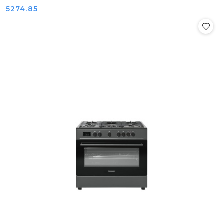
Cena:
5274.85