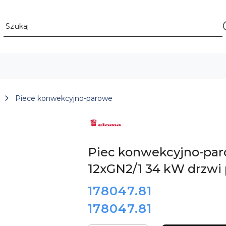
Piece konwekcyjno-parowe
LOGO
NIEMIECKIEGO
PRODUCENTA
PIECÓW
KONWEKCYJNO-
Piec konwekcyjno-par
PAROWYCH
ELOMA
12xGN2/1 34 kW drzwi
cena:
178047.81
178047.81
Cena: