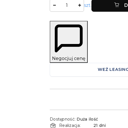
Ilość
szt.
D
Negocjuj cenę
WEŹ LEASIN
Dostępność
Dostępność:
Duża ilość
i
Realizacja:
21 dni