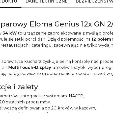
RODUKTU
DANE TECHNICZNE
BEZPIECZEŃSTW
parowy Eloma Genius 12x GN 2/
y
34 kW
to urządzenie zaprojektowane z myślą o prof
e się setki porcji dań. Dzięki pojemności na
12 pojem
restauracjach i cateringu, zapewniając nie tylko wydaj
T
sprawia, że kucharz zyskuje pełną kontrolę nad proce
ekran
MultiTouch-Display
umożliwia szybki wybór progr
ają na błyskawiczne uruchamianie procedur nawet w 
je i zalety
rametrów i integracja z systemami HACCP,
 20 ostatnich programów,
żliwością definiowania do 20 kroków w każdym,