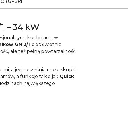
O (GPSR)
1 – 34 kW
esjonalnych kuchniach, w
ników GN 2/1
piec świetnie
ność, ale też pełną powtarzalność
sami, a jednocześnie może skupić
amów, a funkcje takie jak
Quick
godzinach największego