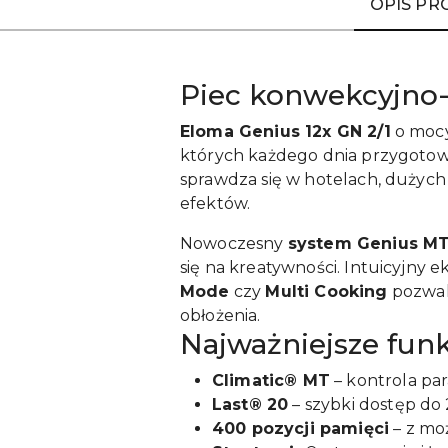
OPIS P
Piec konwekcyjno-
Eloma Genius 12x GN 2/1
o moc
których każdego dnia przygotowuj
sprawdza się w hotelach, dużych 
efektów.
Nowoczesny
system Genius M
się na kreatywności. Intuicyjny 
Mode
czy
Multi Cooking
pozwal
obłożenia.
Najważniejsze funkc
Climatic® MT
– kontrola pa
Last® 20
– szybki dostęp do
400 pozycji pamięci
– z mo