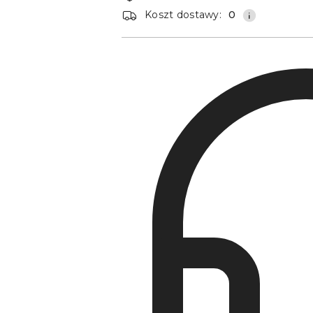
dostawa
Koszt dostawy:
0