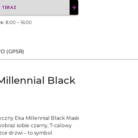
G TERAZ
ek: 8:00 – 16:00
O (GPSR)
illennial Black
czny Eka Millennial Black Mask
yobraź sobie czarny, 7-calowy
zce drzwi – to symbol