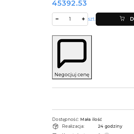
45392.53
Cena:
Ilość
szt.
D
Negocjuj cenę
Dostępność
Dostępność:
Mała ilość
i
Realizacja:
24 godziny
dostawa