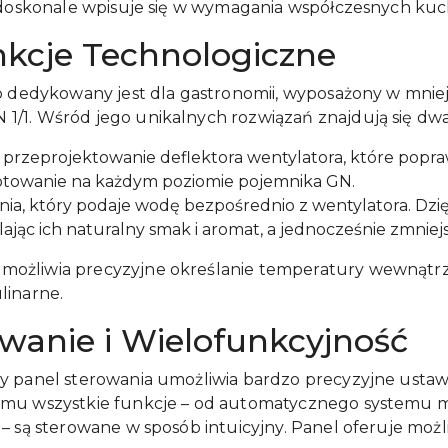
y doskonale wpisuje się w wymagania współczesnych ku
kcje Technologiczne
ro dedykowany jest dla gastronomii, wyposażony w mnie
1/1. Wśród jego unikalnych rozwiązań znajdują się d
rzeprojektowanie deflektora wentylatora, które popraw
towanie na każdym poziomie pojemnika GN.
ia, który podaje wodę bezpośrednio z wentylatora. Dzię
jąc ich naturalny smak i aromat, a jednocześnie zmniej
możliwia precyzyjne określanie temperatury wewnątr
linarne.
owanie i Wielofunkcyjność
y panel sterowania umożliwia bardzo precyzyjne ustaw
emu wszystkie funkcje – od automatycznego systemu m
– są sterowane w sposób intuicyjny. Panel oferuje możl