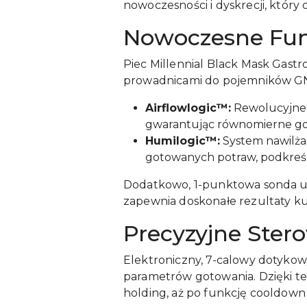
nowoczesności i dyskrecji, któr
Nowoczesne Fun
Piec Millennial Black Mask Gast
prowadnicami do pojemników GN 
Airflowlogic™:
Rewolucyjne p
gwarantując równomierne go
Humilogic™:
System nawilżan
gotowanych potraw, podkreśla
Dodatkowo, 1-punktowa sonda u
zapewnia doskonałe rezultaty ku
Precyzyjne Ster
Elektroniczny, 7-calowy dotykow
parametrów gotowania. Dzięki t
holding, aż po funkcję cooldown 