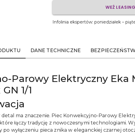
WEŹ LEASIN
Infolinia ekspertów: poniedziałek – piąt
RODUKTU
DANE TECHNICZNE
BEZPIECZEŃSTW
o-Parowy Elektryczny Eka M
 GN 1/1
owacja
 detal ma znaczenie. Piec Konwekcyjno-Parowy Elektry
 które łączy tradycję z nowoczesnymi technologiami. W
 po wyłączeniu pieca znika w eleganckiej czarnej otoc