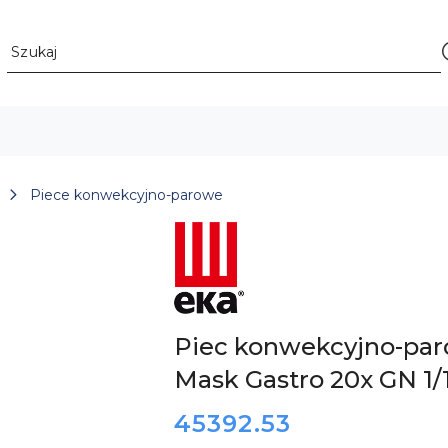
Piece konwekcyjno-parowe
ZOBACZ
PRODUKTY
MARKI
EKA
(TECNOEKA)
Piec konwekcyjno-paro
Mask Gastro 20x GN 1
cena:
45392.53