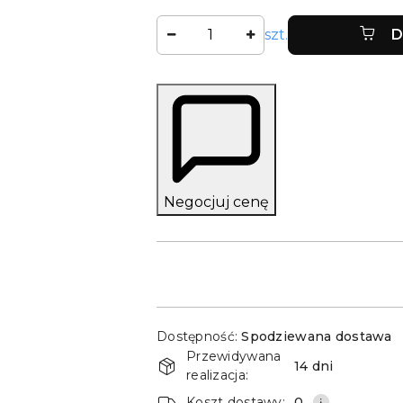
Ilość
szt.
D
Negocjuj cenę
Dostępność
Dostępność:
Spodziewana dostawa
i
Przewidywana
14 dni
dostawa
realizacja:
Koszt dostawy:
0