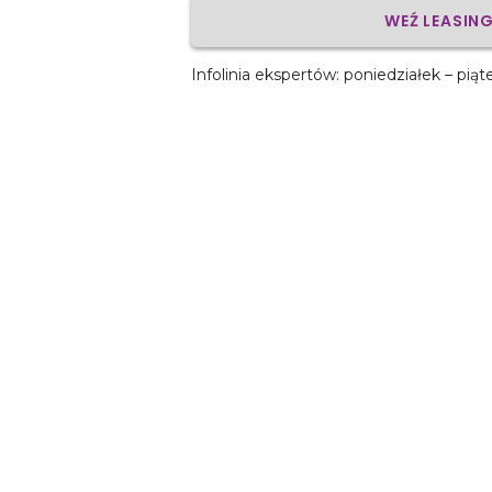
WEŹ LEASIN
Infolinia ekspertów: poniedziałek – piąt