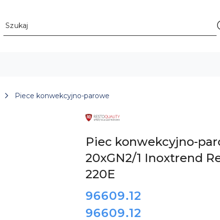
Piece konwekcyjno-parowe
LOGO
PRODUCENTA
INNOWACYJNYCH
I
Piec konwekcyjno-par
ZAUTOMATYZOWANYCH
URZĄDZEŃ
20xGN2/1 Inoxtrend Re
DLA
GASTRONOMII
RESTO
220E
QUALITY
cena:
96609.12
96609.12
Cena: