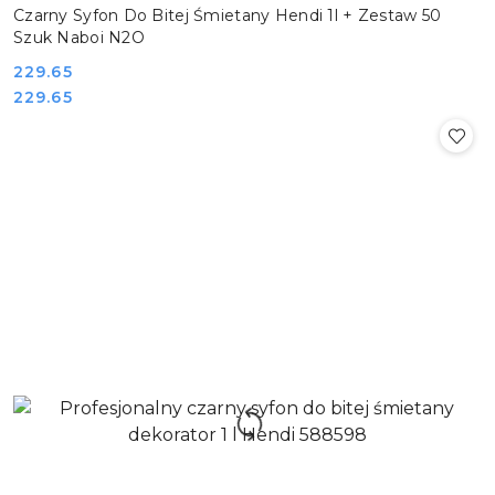
Czarny Syfon Do Bitej Śmietany Hendi 1l + Zestaw 50
Szuk Naboi N2O
Cena:
229.65
Cena:
229.65