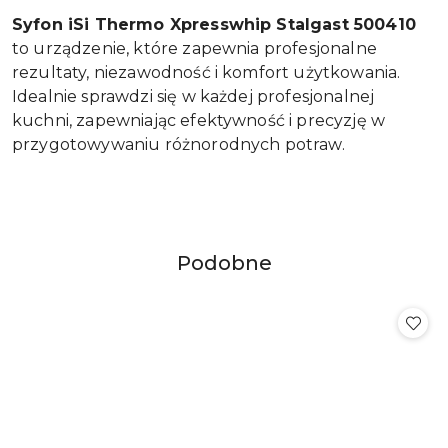
Syfon iSi Thermo Xpresswhip Stalgast 500410
to urządzenie, które zapewnia profesjonalne
rezultaty, niezawodność i komfort użytkowania.
Idealnie sprawdzi się w każdej profesjonalnej
kuchni, zapewniając efektywność i precyzję w
przygotowywaniu różnorodnych potraw.
Produkty
Podobne
Pomiń karuzelę produktów
o
statusie: