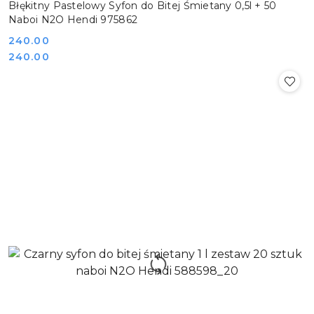
Błękitny Pastelowy Syfon do Bitej Śmietany 0,5l + 50
Naboi N2O Hendi 975862
Cena:
240.00
Cena:
240.00