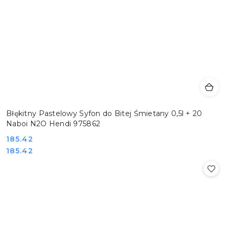
Błękitny Pastelowy Syfon do Bitej Śmietany 0,5l + 20
Naboi N2O Hendi 975862
Cena:
185.42
Cena:
185.42