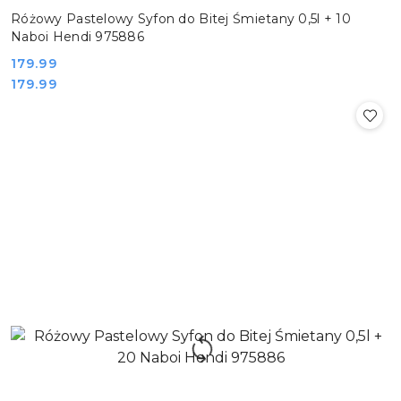
Różowy Pastelowy Syfon do Bitej Śmietany 0,5l + 10
Naboi Hendi 975886
Cena:
179.99
Cena:
179.99