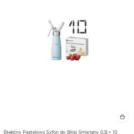
Błękitny Pastelowy Syfon do Bitej Śmietany 0,5l + 10