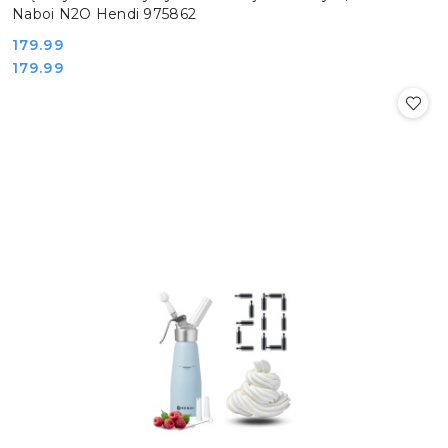
Naboi N2O Hendi 975862
Cena:
179.99
Cena:
179.99