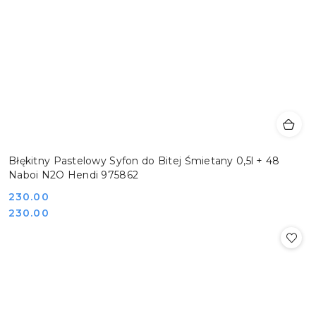
Błękitny Pastelowy Syfon do Bitej Śmietany 0,5l + 48
Naboi N2O Hendi 975862
Cena:
230.00
Cena:
230.00