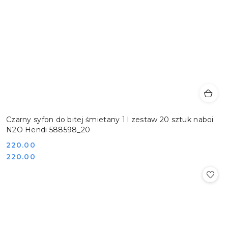
Czarny syfon do bitej śmietany 1 l zestaw 20 sztuk naboi
N2O Hendi 588598_20
Cena:
220.00
Cena:
220.00