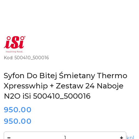
LOGO
AUSTRIACKIEGO
PRODUCENTA
PROFESJONALNYCH
SYFONÓW
Kod:
500410_500016
I
NABOI
CIŚNIENIOWYCH
ISI
Syfon Do Bitej Śmietany Thermo
Xpresswhip + Zestaw 24 Naboje
N2O iSi 500410_500016
cena:
950.00
950.00
Cena:
Ilość
kpl.