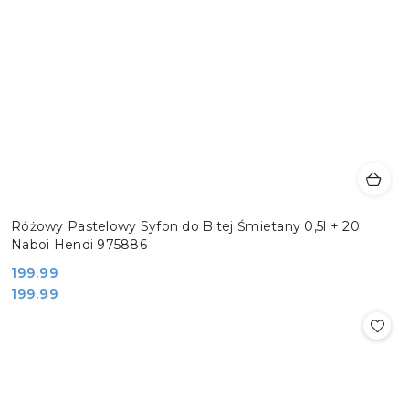
Różowy Pastelowy Syfon do Bitej Śmietany 0,5l + 20
Naboi Hendi 975886
Cena:
199.99
Cena:
199.99