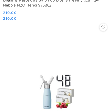
Błękitny Pastelowy Syfon do Bitej Śmietany 0,5l + 24
Naboje N2O Hendi 975862
Cena:
210.00
Cena:
210.00