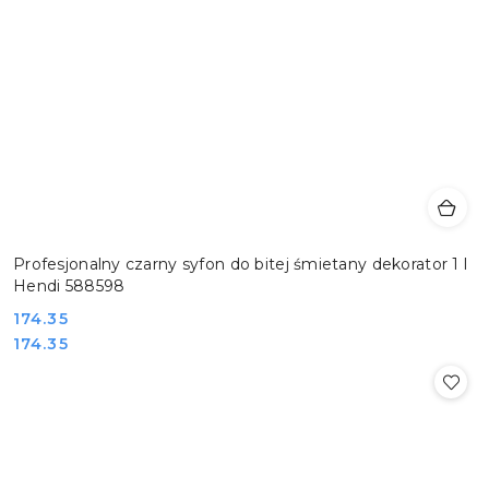
Profesjonalny czarny syfon do bitej śmietany dekorator 1 l
Hendi 588598
Cena:
174.35
Cena:
174.35