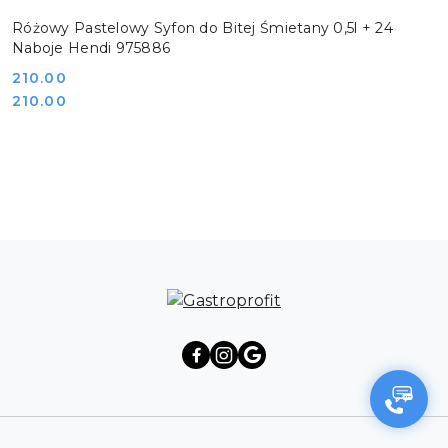
Różowy Pastelowy Syfon do Bitej Śmietany 0,5l + 24
Naboje Hendi 975886
Cena:
210.00
Cena:
210.00
Pomiń karuzelę produktów