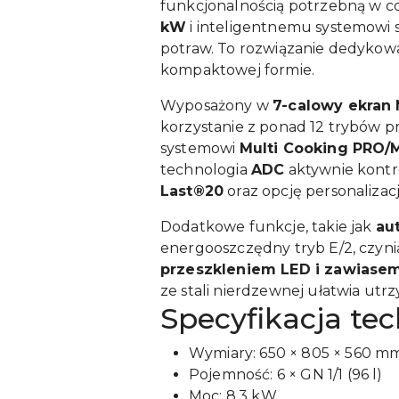
funkcjonalnością potrzebną w co
kW
i inteligentnemu systemowi 
potraw. To rozwiązanie dedykow
kompaktowej formie.
Wyposażony w
7-calowy ekran
korzystanie z ponad 12 trybów pr
systemowi
Multi Cooking PRO/
technologia
ADC
aktywnie kontr
Last®20
oraz opcję personalizac
Dodatkowe funkcje, takie jak
au
energooszczędny tryb E/2, czyni
przeszkleniem LED i zawiase
ze stali nierdzewnej ułatwia utrz
Specyfikacja te
Wymiary: 650 × 805 × 560 m
Pojemność: 6 × GN 1/1 (96 l)
Moc: 8,3 kW