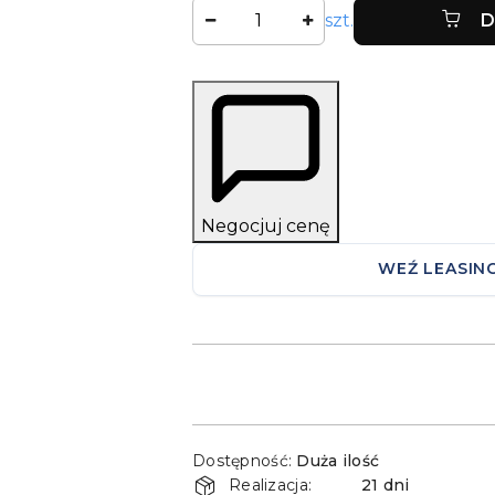
Ilość
szt.
D
Negocjuj cenę
WEŹ LEASIN
Dostępność
Dostępność:
Duża ilość
i
Realizacja:
21 dni