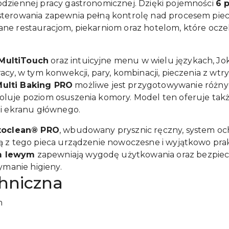
dziennej pracy gastronomicznej. Dzięki pojemności
6 
sterowania zapewnia pełną kontrolę nad procesem piecz
ane restauracjom, piekarniom oraz hotelom, które ocz
 MultiTouch
oraz intuicyjne menu w wielu językach, Jo
acy, w tym konwekcji, pary, kombinacji, pieczenia z wtr
Multi Baking PRO
możliwe jest przygotowywanie różnyc
oluje poziom osuszenia komory. Model ten oferuje tak
ji ekranu głównego.
toclean® PRO
, wbudowany prysznic ręczny, system o
ą z tego pieca urządzenie nowoczesne i wyjątkowo pra
m lewym
zapewniają wygodę użytkowania oraz bezpie
ymanie higieny.
chniczna
m