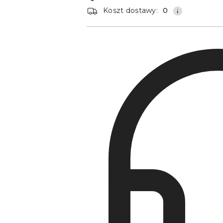
dostawa
Koszt dostawy:
0