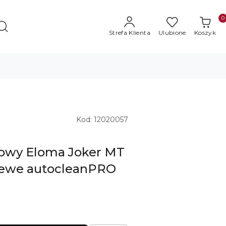
0
Strefa Klienta
Ulubione
Koszyk
Kod:
12020057
rowy Eloma Joker MT
 lewe autocleanPRO