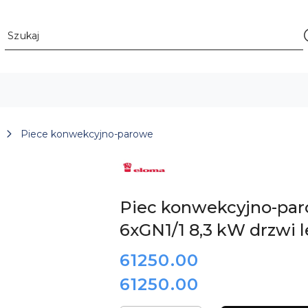
Piece konwekcyjno-parowe
LOGO
NIEMIECKIEGO
PRODUCENTA
PIECÓW
KONWEKCYJNO-
Piec konwekcyjno-pa
PAROWYCH
ELOMA
6xGN1/1 8,3 kW drzwi
cena:
61250.00
61250.00
Cena: