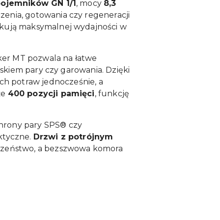
pojemników GN 1/1
, mocy
8,3
enia, gotowania czy regeneracji
ekują maksymalnej wydajności w
ker MT pozwala na łatwe
yskiem pary czy garowania. Dzięki
h potraw jednocześnie, a
że
400 pozycji pamięci
, funkcję
chrony pary SPS® czy
ktyczne.
Drzwi z potrójnym
czeństwo, a bezszwowa komora