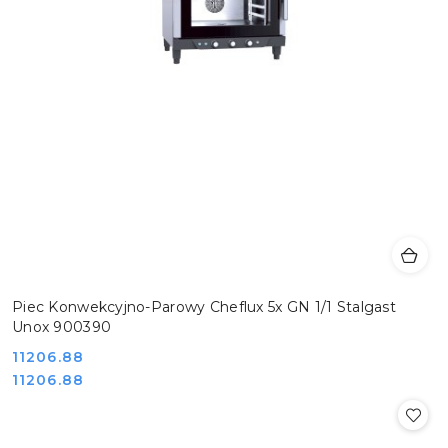
Piec Konwekcyjno-Parowy Cheflux 5x GN 1/1 Stalgast
Unox 900390
Cena:
11206.88
Cena:
11206.88