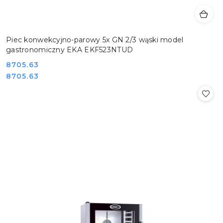
Piec konwekcyjno-parowy 5x GN 2/3 wąski model
gastronomiczny EKA EKF523NTUD
Cena:
8705.63
Cena:
8705.63