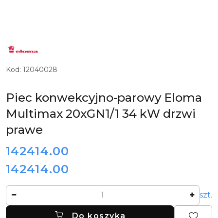
LOGO
NIEMIECKIEGO
PRODUCENTA
PIECÓW
KONWEKCYJNO-
Kod:
12040028
PAROWYCH
ELOMA
Piec konwekcyjno-parowy Eloma
Multimax 20xGN1/1 34 kW drzwi
prawe
cena:
142414.00
142414.00
Cena:
Ilość
szt.
Do koszyka