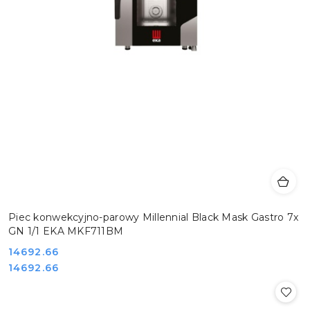
Piec konwekcyjno-parowy Millennial Black Mask Gastro 7x
GN 1/1 EKA MKF711BM
Cena:
14692.66
Cena:
14692.66