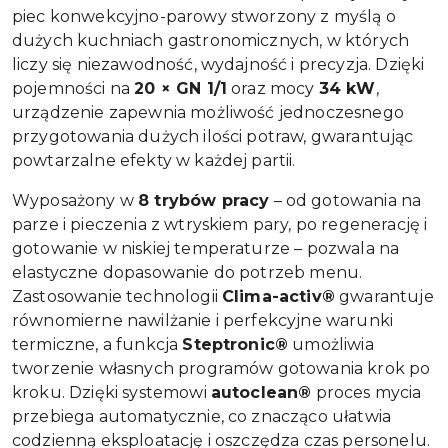
piec konwekcyjno-parowy stworzony z myślą o
dużych kuchniach gastronomicznych, w których
liczy się niezawodność, wydajność i precyzja. Dzięki
pojemności na
20 × GN 1/1
oraz mocy
34 kW
,
urządzenie zapewnia możliwość jednoczesnego
przygotowania dużych ilości potraw, gwarantując
powtarzalne efekty w każdej partii.
Wyposażony w
8 trybów pracy
– od gotowania na
parze i pieczenia z wtryskiem pary, po regenerację i
gotowanie w niskiej temperaturze – pozwala na
elastyczne dopasowanie do potrzeb menu.
Zastosowanie technologii
Clima-activ®
gwarantuje
równomierne nawilżanie i perfekcyjne warunki
termiczne, a funkcja
Steptronic®
umożliwia
tworzenie własnych programów gotowania krok po
kroku. Dzięki systemowi
autoclean®
proces mycia
przebiega automatycznie, co znacząco ułatwia
codzienną eksploatację i oszczędza czas personelu.