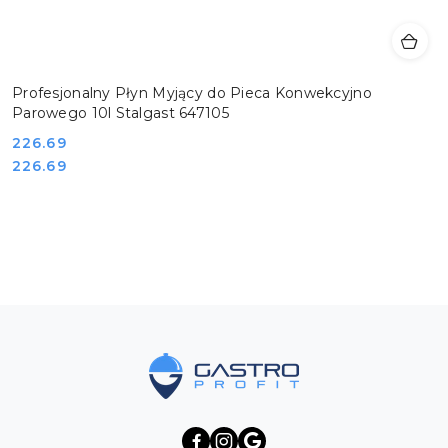
Profesjonalny Płyn Myjący do Pieca Konwekcyjno
Parowego 10l Stalgast 647105
Cena:
226.69
Cena:
226.69
Pomiń karuzelę produktów