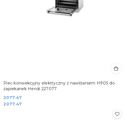
Piec konwekcyjny elektryczny z nawilżaniem H90S do
zapiekanek Hendi 227077
Cena:
2077.47
Cena:
2077.47