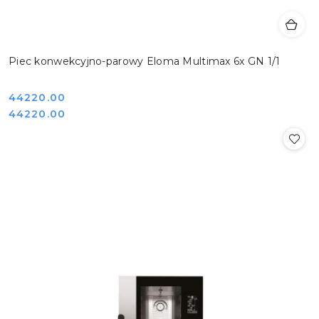
Piec konwekcyjno-parowy Eloma Multimax 6x GN 1/1
Cena:
44220.00
Cena:
44220.00