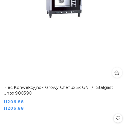
Piec Konwekcyjno-Parowy Cheflux 5x GN 1/1 Stalgast
Unox 900390
Cena:
11206.88
Cena:
11206.88