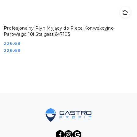
Profesjonalny Płyn Myjący do Pieca Konwekcyjno
Parowego 10l Stalgast 647105
Cena:
226.69
Cena:
226.69
Pomiń karuzelę produktów