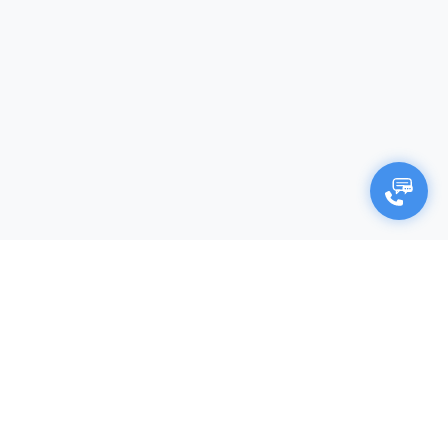
×
Negocjuj cenę
Firma (opcjonalnie)
Imię i nazwisko*
Twój adres e-mail*
Twój numer telefonu*