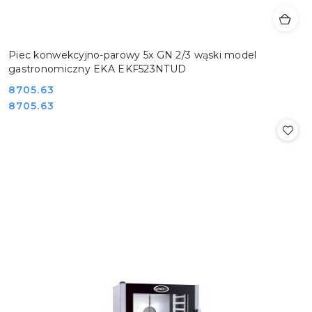
Piec konwekcyjno-parowy 5x GN 2/3 wąski model
gastronomiczny EKA EKF523NTUD
Cena:
8705.63
Cena:
8705.63