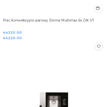
Piec konwekcyjno-parowy Eloma Multimax 6x GN 1/1
Cena:
44220.00
Cena:
44220.00