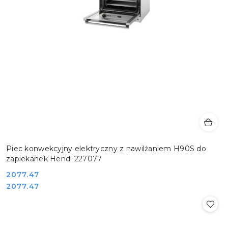
Piec konwekcyjny elektryczny z nawilżaniem H90S do
zapiekanek Hendi 227077
Cena:
2077.47
Cena:
2077.47