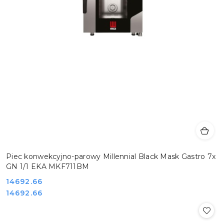
Piec konwekcyjno-parowy Millennial Black Mask Gastro 7x
GN 1/1 EKA MKF711BM
Cena:
14692.66
Cena:
14692.66