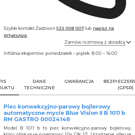
Szybki kontakt:
Zadzwoń
533 008 007
lub
napisz na
WhatsApp
Zamów rozmowę z doradcą
Infolinia ekspertów: poniedziałek – piątek: 8:00 – 16:00
Wyślij
PIS
DANE
GWARANCJA
BEZPIECZEŃ
DUKTU
TECHNICZNE
(GPSR)
Piec konwekcyjno-parowy bojlerowy
automatyczne mycie Blue Vision II B 1011 b
RM GASTRO 00024148
Model B 1011 b to piec konwekcyjno-parowy bojlerowy,
który obsługuje pojemność 10x GN 1/1. Urządzenie oferuje