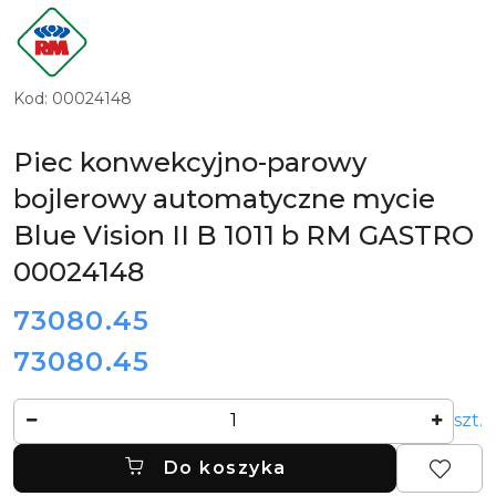
LOGO
PRODUCENTA
RM
GASTRO
Kod:
00024148
Piec konwekcyjno-parowy
bojlerowy automatyczne mycie
Blue Vision II B 1011 b RM GASTRO
00024148
cena:
73080.45
73080.45
Cena:
Ilość
szt.
Do koszyka