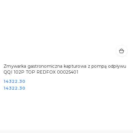
Zmywarka gastronomiczna kapturowa z pompą odpływu
QQI 102P TOP REDFOX 00025401
Cena:
14322.30
Cena:
14322.30
Pomiń karuzelę produktów