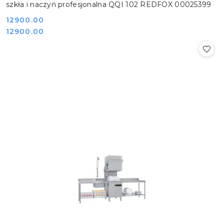
szkła i naczyń profesjonalna QQI 102 REDFOX 00025399
Cena:
12900.00
Cena:
12900.00