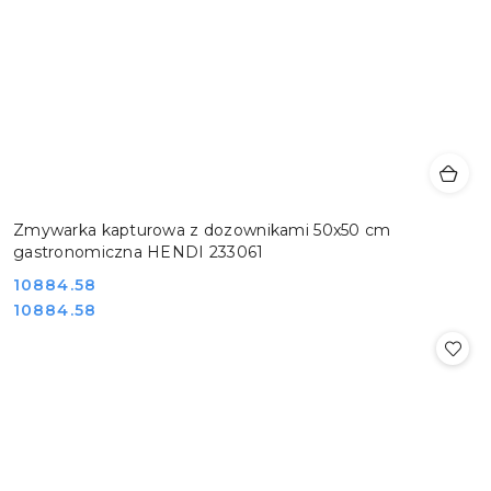
Zmywarka kapturowa z dozownikami 50x50 cm
gastronomiczna HENDI 233061
Cena:
10884.58
Cena:
10884.58