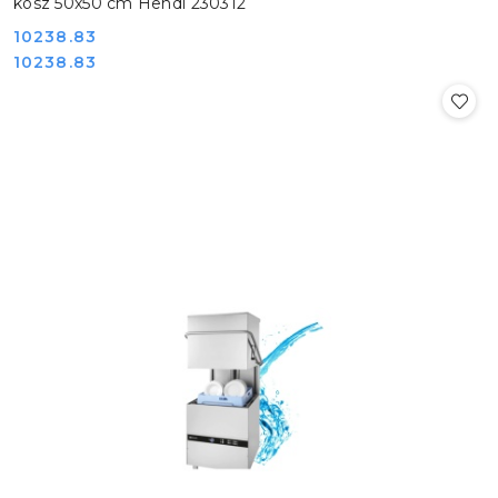
kosz 50x50 cm Hendi 230312
Cena:
10238.83
Cena:
10238.83