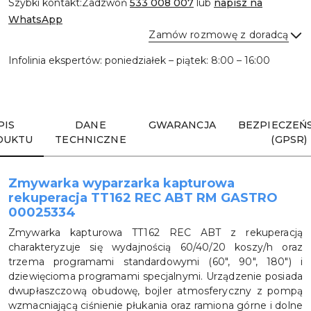
Szybki kontakt:
Zadzwoń
533 008 007
lub
napisz na
WhatsApp
Zamów rozmowę z doradcą
Infolinia ekspertów: poniedziałek – piątek: 8:00 – 16:00
Wyślij
PIS
DANE
GWARANCJA
BEZPIECZEŃ
DUKTU
TECHNICZNE
(GPSR)
Zmywarka wyparzarka kapturowa
rekuperacja TT162 REC ABT RM GASTRO
00025334
Zmywarka kapturowa TT162 REC ABT z rekuperacją
charakteryzuje się wydajnością 60/40/20 koszy/h oraz
trzema programami standardowymi (60", 90", 180") i
dziewięcioma programami specjalnymi. Urządzenie posiada
dwupłaszczową obudowę, bojler atmosferyczny z pompą
wzmacniającą ciśnienie płukania oraz ramiona górne i dolne