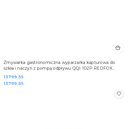
Zmywarka gastronomiczna wyparzarka kapturowa do
szkła i naczyń z pompą odpływu QQI 102P REDFOX
00025400
Cena:
13799.55
Cena:
13799.55