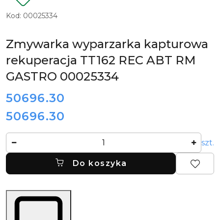
Kod:
00025334
Zmywarka wyparzarka kapturowa
rekuperacja TT162 REC ABT RM
GASTRO 00025334
cena:
50696.30
50696.30
Cena:
Ilość
szt.
Do koszyka