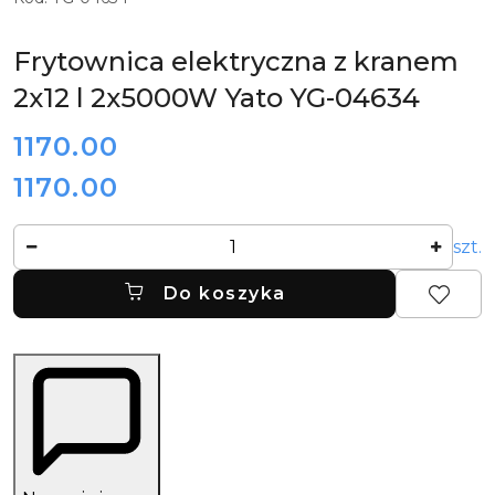
YATO
GASTRO
Frytownica elektryczna z kranem
2x12 l 2x5000W Yato YG-04634
cena:
1170.00
1170.00
Cena:
Ilość
szt.
Do koszyka