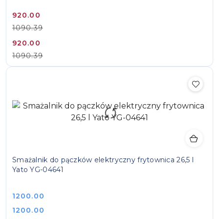
Cena
Cena
920.00
promocyjna:
przed
1090.39
promocją:
Cena
Cena
920.00
promocyjna:
przed
1090.39
promocją:
Smażalnik do pączków elektryczny frytownica 26,5 l
Yato YG-04641
Cena:
1200.00
Cena:
1200.00