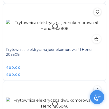
Frytownica elektryczna jednokomorowa 4l Hendi
205808
Cena:
400.00
Cena:
400.00