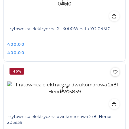
Frytownica elektryczna 6 l 3000W Yato YG-04610
Cena:
400.00
Cena:
400.00
-16%
Frytownica elektryczna dwukomorowa 2x8l Hendi
205839