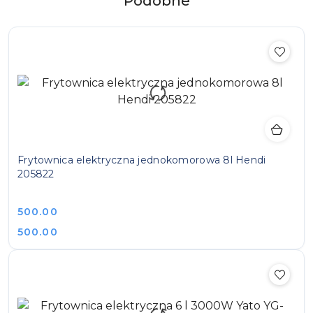
Produkty
Podobne
Pomiń karuzelę produktów
o
statusie:
Frytownica elektryczna jednokomorowa 8l Hendi
205822
Cena:
500.00
Cena:
500.00