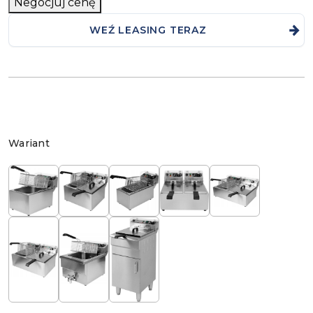
Negocjuj cenę
WEŹ LEASING TERAZ
Wariant
Wariant