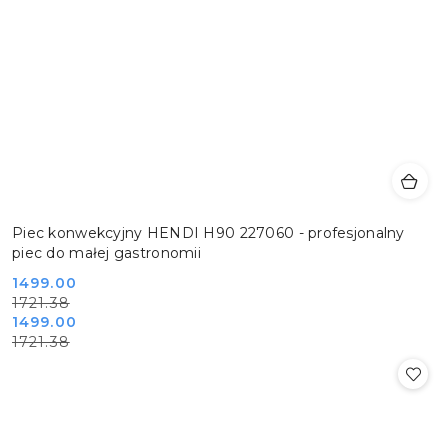
Piec konwekcyjny HENDI H90 227060 - profesjonalny
piec do małej gastronomii
Cena
Cena
1499.00
1721.38
promocyjna:
przed
Cena
Cena
1499.00
promocją:
1721.38
promocyjna:
przed
promocją: