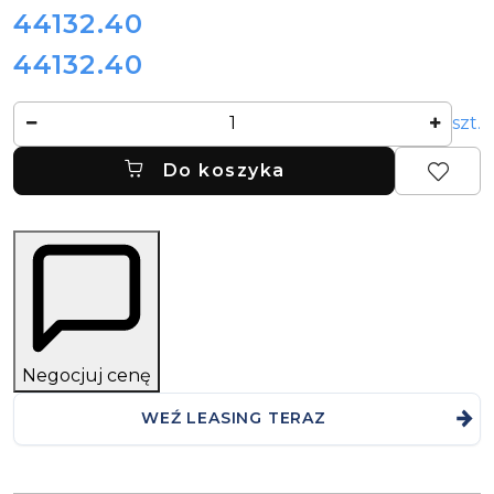
cena:
44132.40
44132.40
Cena:
Ilość
szt.
Do koszyka
Negocjuj cenę
WEŹ LEASING TERAZ