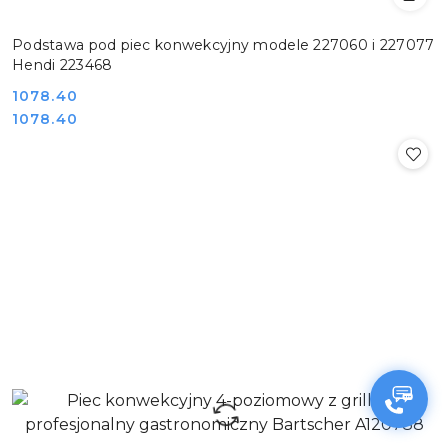
Podstawa pod piec konwekcyjny modele 227060 i 227077
Hendi 223468
Cena:
1078.40
Cena:
1078.40