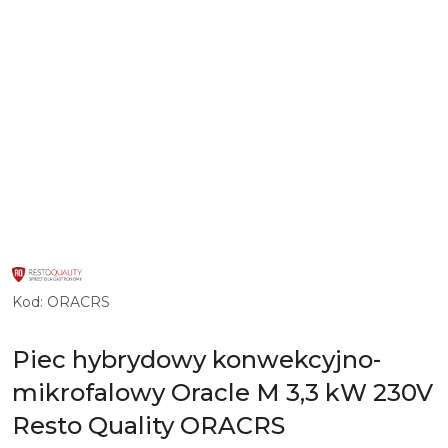
LOGO
PRODUCENTA
INNOWACYJNYCH
Kod:
ORACRS
I
ZAUTOMATYZOWANYCH
URZĄDZEŃ
DLA
Piec hybrydowy konwekcyjno-
GASTRONOMII
RESTO
mikrofalowy Oracle M 3,3 kW 230V
QUALITY
Resto Quality ORACRS