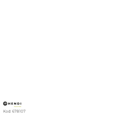
ZOBACZ
PRODUKTY
MARKI
Kod:
678107
HENDI