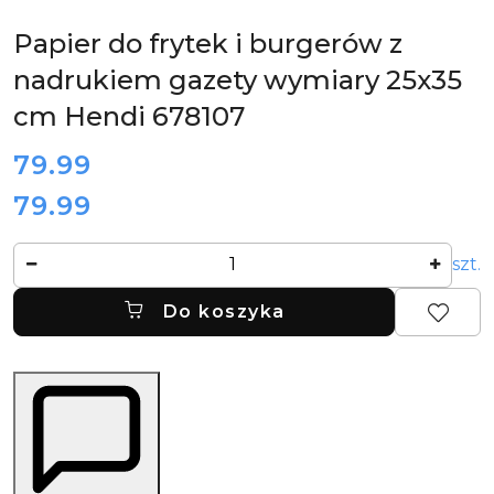
Papier do frytek i burgerów z
nadrukiem gazety wymiary 25x35
cm Hendi 678107
cena:
79.99
79.99
Cena:
Ilość
szt.
Do koszyka