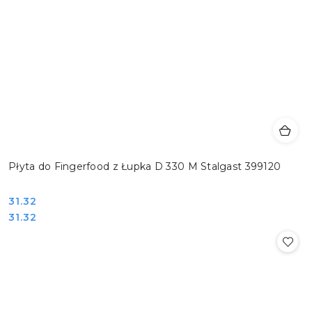
Płyta do Fingerfood z Łupka D 330 M Stalgast 399120
Cena:
31.32
Cena:
31.32