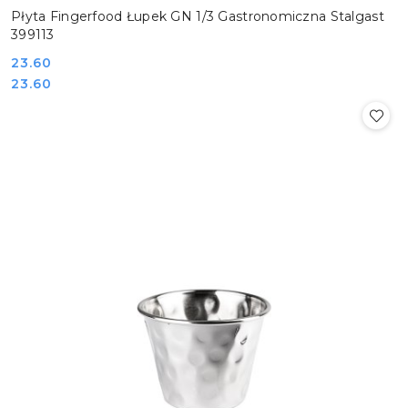
Płyta Fingerfood Łupek GN 1/3 Gastronomiczna Stalgast
399113
Cena:
23.60
Cena:
23.60