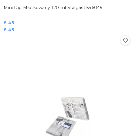
Mini Dip Młotkowany 120 ml Stalgast 546045
Cena:
8.45
Cena:
8.45