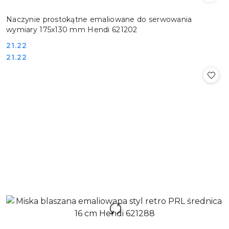
Naczynie prostokątne emaliowane do serwowania
wymiary 175x130 mm Hendi 621202
Cena:
21.22
Cena:
21.22