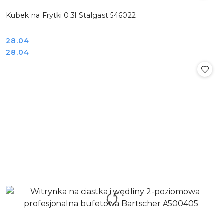
Kubek na Frytki 0,3l Stalgast 546022
Cena:
28.04
Cena:
28.04