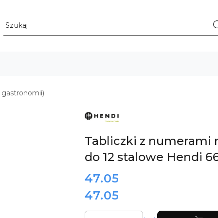
 gastronomii)
ZOBACZ
PRODUKTY
MARKI
HENDI
Tabliczki z numerami n
do 12 stalowe Hendi 6
cena:
47.05
47.05
Cena:
Ilość