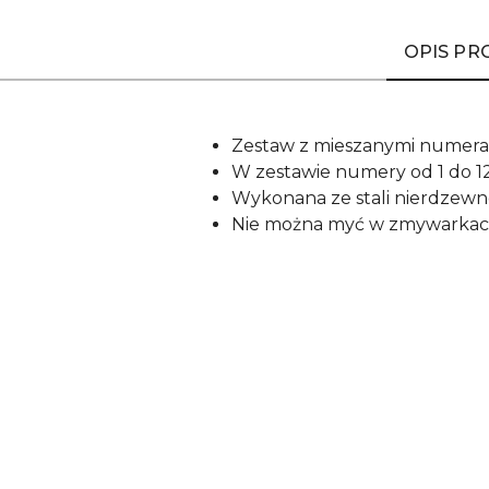
OPIS P
Zestaw z mieszanymi numer
W zestawie numery od 1 do 1
Wykonana ze stali nierdzewne
Nie można myć w zmywarka
Pomiń karuzelę produktów