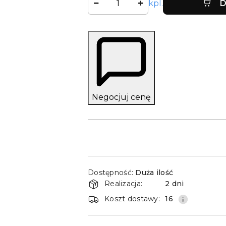
kpl.
D
Negocjuj cenę
Dostępność
Dostępność:
Duża ilość
i
Realizacja:
2 dni
dostawa
Koszt dostawy:
16