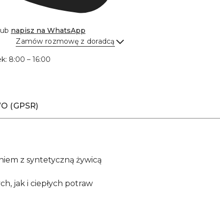
lub
napisz na
WhatsApp
Zamów rozmowę z doradcą
Wyślij
ek: 8:00 – 16:00
O (GPSR)
iem z syntetyczną żywicą
, jak i ciepłych potraw