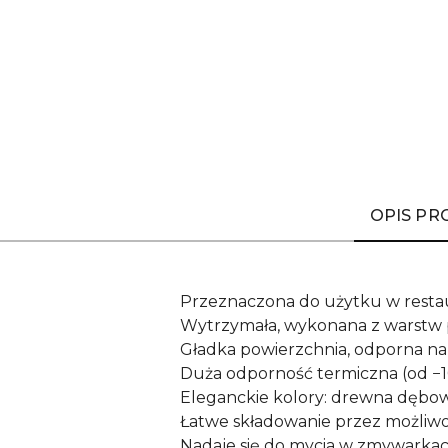
OPIS P
Przeznaczona do użytku w restaur
Wytrzymała, wykonana z warstw p
Gładka powierzchnia, odporna na
Duża odporność termiczna (od −1
Eleganckie kolory: drewna dębo
Łatwe składowanie przez możliwo
Nadaje się do mycia w zmywarkac