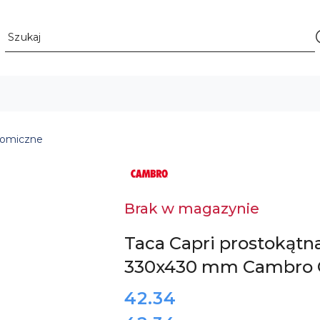
nomiczne
LOGO
AMERYKAŃSKIEGO
PRODUCENTA
NACZYŃ
I
Brak w magazynie
POJEMNIKÓW
GASTRONOMICZNYCH
CAMBRO
Taca Capri prostokątn
330x430 mm Cambro 
cena:
42.34