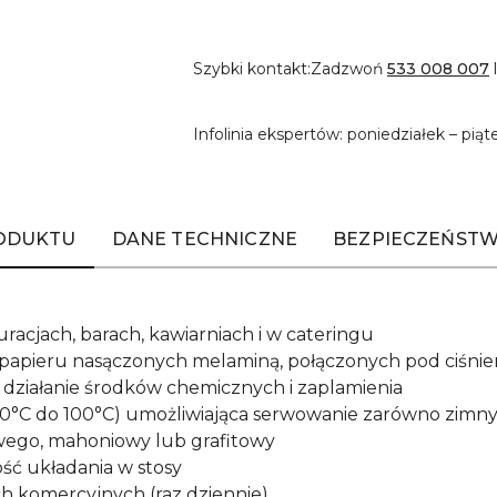
Szybki kontakt:
Zadzwoń
533 008 007
Infolinia ekspertów: poniedziałek – piąt
RODUKTU
DANE TECHNICZNE
BEZPIECZEŃSTW
acjach, barach, kawiarniach i w cateringu
apieru nasączonych melaminą, połączonych pod ciśnien
 działanie środków chemicznych i zaplamienia
0°C do 100°C) umożliwiająca serwowanie zarówno zimnych
wego, mahoniowy lub grafitowy
ść układania w stosy
h komercyjnych (raz dziennie)