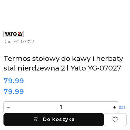
ZOBACZ
PRODUKTY
MARKI
Kod:
YG-07027
YATO
GASTRO
Termos stołowy do kawy i herbaty
stal nierdzewna 2 l Yato YG-07027
cena:
79.99
79.99
Cena:
Ilość
szt.
Do koszyka