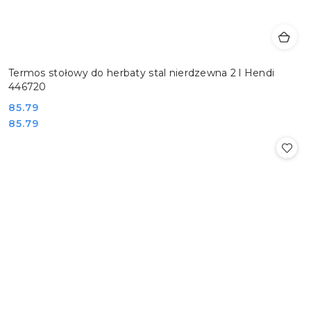
Termos stołowy do herbaty stal nierdzewna 2 l Hendi
446720
Cena:
85.79
Cena:
85.79