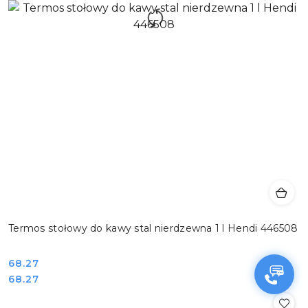
Termos stołowy do kawy stal nierdzewna 1 l Hendi 446508
Cena:
68.27
Cena:
68.27