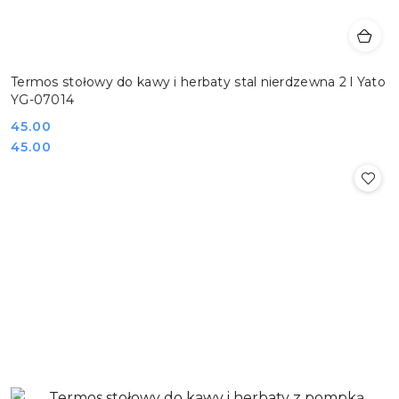
Termos stołowy do kawy i herbaty stal nierdzewna 2 l Yato
YG-07014
Cena:
45.00
Cena:
45.00