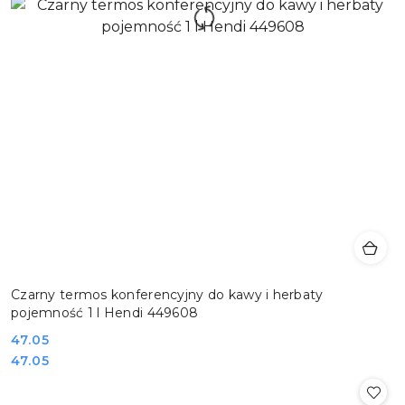
Czarny termos konferencyjny do kawy i herbaty
pojemność 1 l Hendi 449608
Cena:
47.05
Cena:
47.05