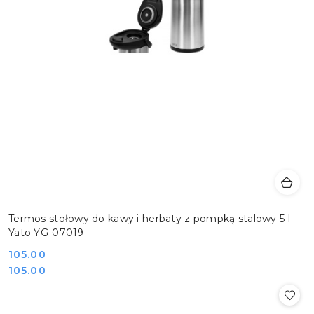
Termos stołowy do kawy i herbaty z pompką stalowy 5 l
Yato YG-07019
Cena:
105.00
Cena:
105.00