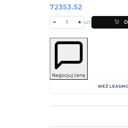
72353.52
Cena:
Ilość
szt.
D
Negocjuj cenę
WEŹ LEASIN