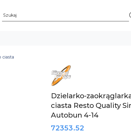
o ciasta
LOGO
PRODUCENTA
PROFESJONALNYCH
MASZYN
PIEKARNICZO-
CUKIERNICZYCH
SINMAG
Dzielarko-zaokrąglark
EUROPE
ciasta Resto Quality 
Autobun 4-14
cena:
72353.52