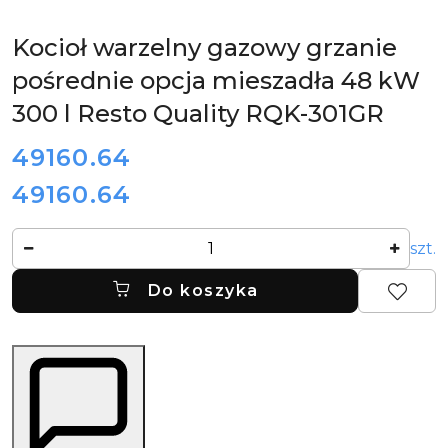
ZAUTOMATYZOWANYCH
URZĄDZEŃ
DLA
Kocioł warzelny gazowy grzanie
GASTRONOMII
RESTO
pośrednie opcja mieszadła 48 kW
QUALITY
300 l Resto Quality RQK-301GR
cena:
49160.64
49160.64
Cena:
Ilość
szt.
Do koszyka