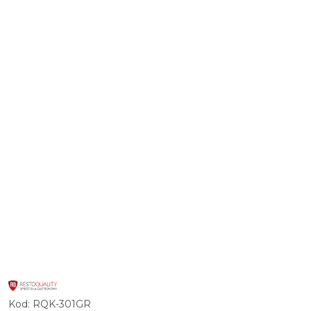
LOGO
PRODUCENTA
INNOWACYJNYCH
Kod:
RQK-301GR
I