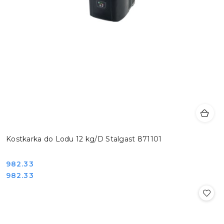
Kostkarka do Lodu 12 kg/D Stalgast 871101
Cena:
982.33
Cena:
982.33