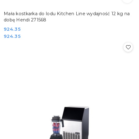
Mała kostkarka do lodu Kitchen Line wydajność 12 kg na
dobę Hendi 271568
Cena:
924.35
Cena:
924.35