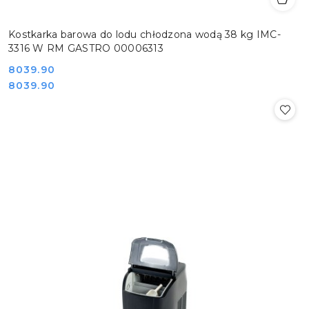
Kostkarka barowa do lodu chłodzona wodą 38 kg IMC-
3316 W RM GASTRO 00006313
Cena:
8039.90
Cena:
8039.90