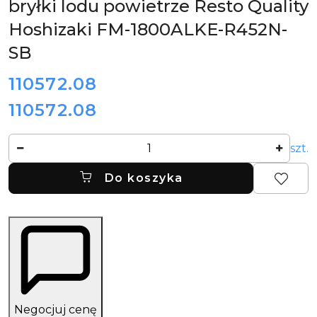
bryłki lodu powietrze Resto Quality
CHŁODNICZYCH
HOSHIZAKI
Hoshizaki FM-1800ALKE-R452N-
SB
cena:
110572.08
110572.08
Cena:
Ilość
szt.
Do koszyka
Negocjuj cenę