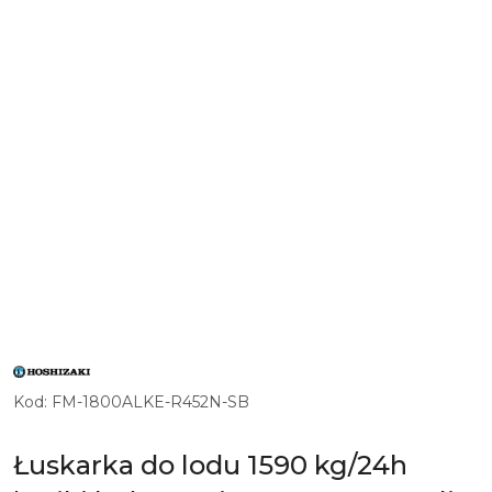
LOGO
JAPOŃSKIEGO
PRODUCENTA
Kod:
FM-1800ALKE-R452N-SB
PROFESJONALNYCH
KOSTKAREK
DO
LODU
Łuskarka do lodu 1590 kg/24h
I
URZĄDZEŃ