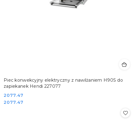
Piec konwekcyjny elektryczny z nawilżaniem H90S do
zapiekanek Hendi 227077
Cena:
2077.47
Cena:
2077.47