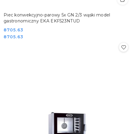
Piec konwekcyjno-parowy 5x GN 2/3 wąski model
gastronomiczny EKA EKF523NTUD
Cena:
8705.63
Cena:
8705.63