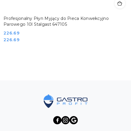
Profesjonalny Płyn Myjący do Pieca Konwekcyjno
Parowego 10l Stalgast 647105
Cena:
226.69
Cena:
226.69
Pomiń karuzelę produktów