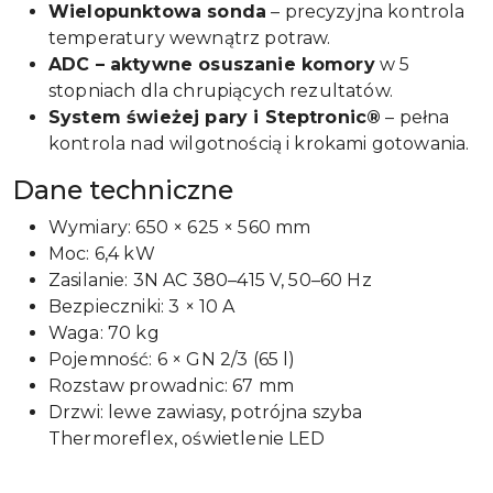
Wielopunktowa sonda
– precyzyjna kontrola
temperatury wewnątrz potraw.
ADC – aktywne osuszanie komory
w 5
stopniach dla chrupiących rezultatów.
System świeżej pary i Steptronic®
– pełna
kontrola nad wilgotnością i krokami gotowania.
Dane techniczne
Wymiary: 650 × 625 × 560 mm
Moc: 6,4 kW
Zasilanie: 3N AC 380–415 V, 50–60 Hz
Bezpieczniki: 3 × 10 A
Waga: 70 kg
Pojemność: 6 × GN 2/3 (65 l)
Rozstaw prowadnic: 67 mm
Drzwi: lewe zawiasy, potrójna szyba
Thermoreflex, oświetlenie LED