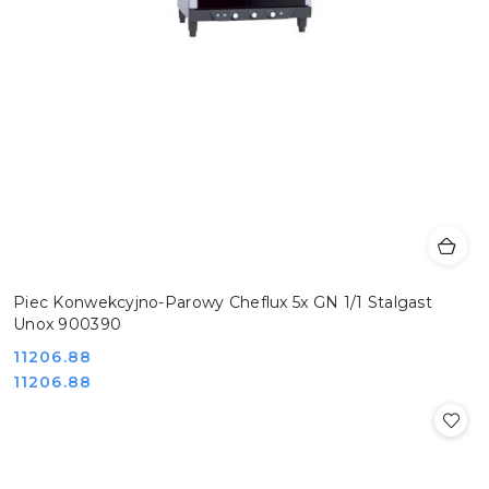
Piec Konwekcyjno-Parowy Cheflux 5x GN 1/1 Stalgast
Unox 900390
Cena:
11206.88
Cena:
11206.88