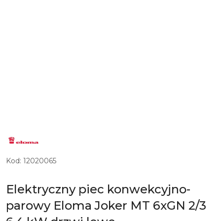
LOGO
NIEMIECKIEGO
PRODUCENTA
PIECÓW
KONWEKCYJNO-
Kod:
12020065
PAROWYCH
ELOMA
Elektryczny piec konwekcyjno-
parowy Eloma Joker MT 6xGN 2/3