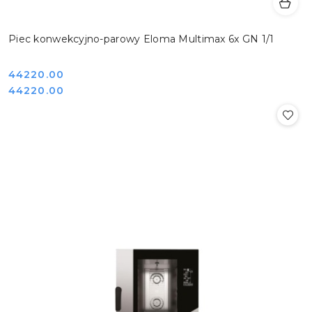
Piec konwekcyjno-parowy Eloma Multimax 6x GN 1/1
Cena:
44220.00
Cena:
44220.00