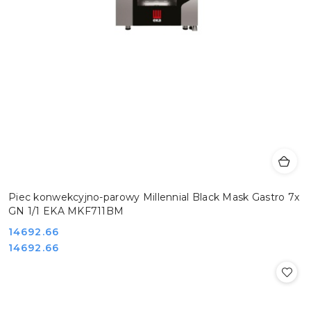
Piec konwekcyjno-parowy Millennial Black Mask Gastro 7x
GN 1/1 EKA MKF711BM
Cena:
14692.66
Cena:
14692.66