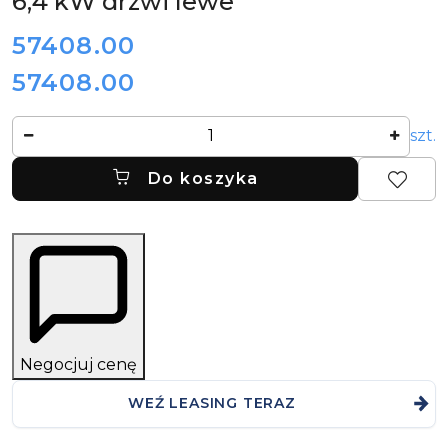
6,4 kW drzwi lewe
cena:
57408.00
57408.00
Cena:
Ilość
szt.
Do koszyka
Negocjuj cenę
WEŹ LEASING TERAZ